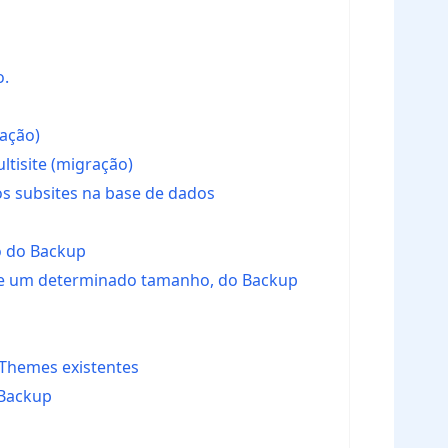
o.
ração)
ltisite (migração)
os subsites na base de dados
o do Backup
 que um determinado tamanho, do Backup
 Themes existentes
 Backup