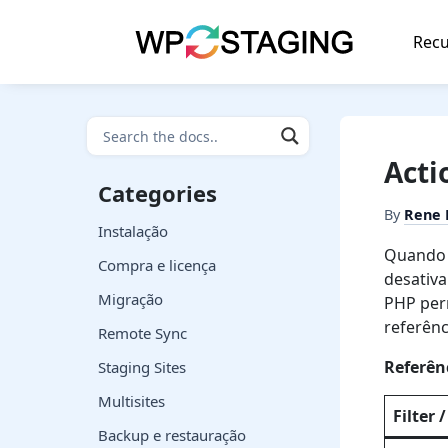
Skip
to
Recu
content
Acti
Categories
By
Rene
Instalação
Quando o
Compra e licença
desativa
Migração
PHP perm
referênc
Remote Sync
Referênc
Staging Sites
Multisites
Filter 
Backup e restauração