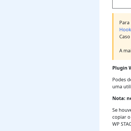
Para
Hook
Caso
A mai
Plugin 
Podes d
uma utili
Nota: n
Se houv
copiar o
WP STAG