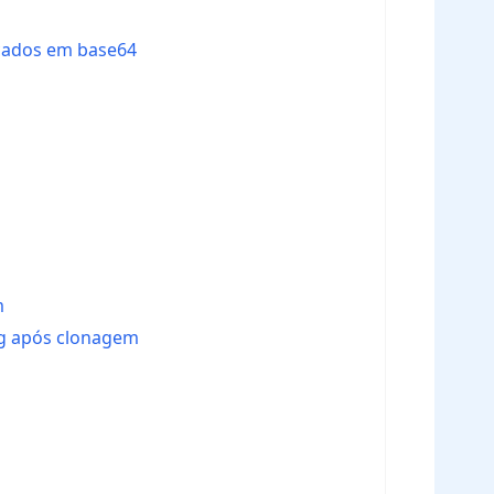
icados em base64
m
ing após clonagem