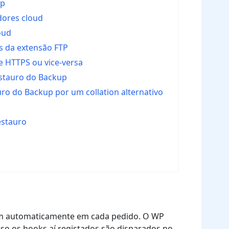
up
dores cloud
oud
s da extensão FTP
e HTTPS ou vice-versa
restauro do Backup
uro do Backup por um collation alternativo
estauro
m automaticamente em cada pedido. O WP
sso os hooks aí registados são disparados no