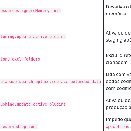
Desativa o 
resources.ignoreMemoryLimit
memória
Ativa ou de
cloning.update_active_plugins
staging ap
Exclui dire
clone_excl_folders
clonagem
Lida com v
dados codi
database.searchreplace.replace_extended_data
com codifi
Ativa ou de
pushing.update_active_plugins
produção a
Impede que 
preserved_options
wp_options