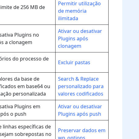
Permitir utilização
limite de 256 MB de
de memória
ilimitada
Ativar ou desativar
sativa Plugins no
Plugins após
ós a clonagem
clonagem
tórios do processo de
Excluir pastas
alores da base de
Search & Replace
ficados em base64 ou
personalizado para
cação personalizada
valores codificados
sativa Plugins em
Ativar ou desativar
pós o push
Plugins após push
linhas específicas de
Preservar dados em
sejam sobrepostas no
wp_options