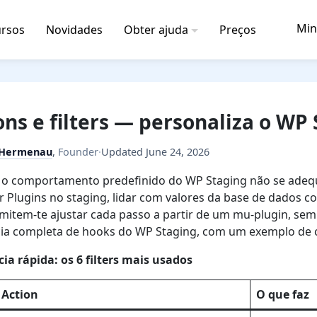
Min
rsos
Novidades
Obter ajuda
Preços
ons e filters — personaliza o WP
 Hermenau
,
Founder
·
Updated
June 24, 2026
 comportamento predefinido do WP Staging não se adequa a
r Plugins no staging, lidar com valores da base de dados co
item-te ajustar cada passo a partir de um mu-plugin, sem 
ia completa de hooks do WP Staging, com um exemplo de cop
ia rápida: os 6 filters mais usados
/ Action
O que faz