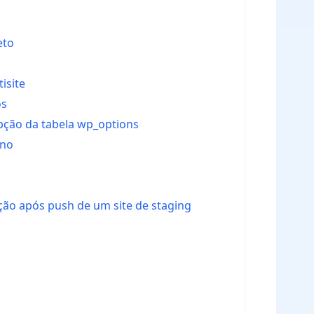
eto
isite
os
opção da tabela wp_options
ino
ução após push de um site de staging