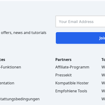
 offers, news and tutorials
Joi
ces
Partners
To
o-Funktionen
Affiliate-Programm
W
Pressekit
W
ntation
Kompatible Hoster
W
Empfohlene Tools
W
stattungsbedingungen
W