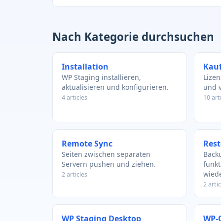
Nach Kategorie durchsuchen
Installation
Kauf
WP Staging installieren,
Lizen
aktualisieren und konfigurieren.
und v
4 articles
10 art
Remote Sync
Rest
Seiten zwischen separaten
Back
Servern pushen und ziehen.
funk
wiede
2 articles
2 artic
WP Staging Desktop
WP-C