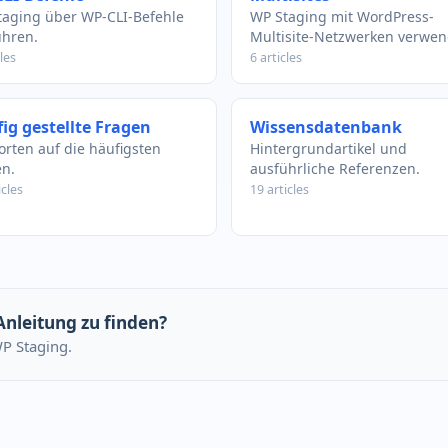
taging über WP-CLI-Befehle
WP Staging mit WordPress-
ühren.
Multisite-Netzwerken verwen
les
6 articles
ig gestellte Fragen
Wissensdatenbank
rten auf die häufigsten
Hintergrundartikel und
n.
ausführliche Referenzen.
icles
19 articles
 Anleitung zu finden?
WP Staging.