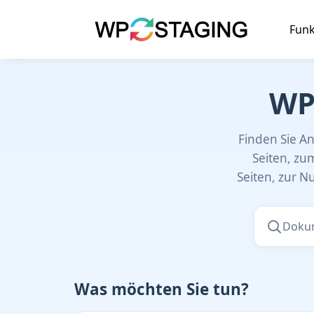
Skip
to
Funk
content
WP
Finden Sie An
Seiten, zu
Seiten, zur 
Dokumen
Was möchten Sie tun?