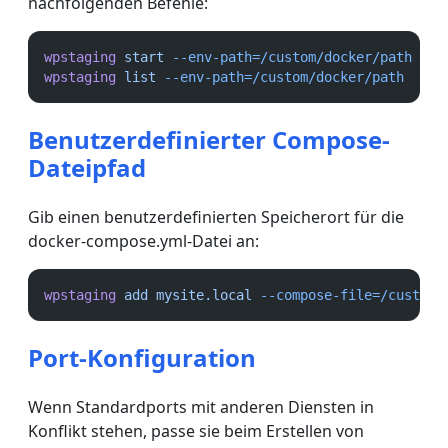
nachfolgenden Befehle:
wpstaging
start
--env-path=/custom/docker/path
wpstaging
list
--env-path=/custom/docker/path
Benutzerdefinierter Compose-
Dateipfad
Gib einen benutzerdefinierten Speicherort für die
docker-compose.yml-Datei an:
wpstaging
add
mysite.local
--compose-file=/custom/
Port-Konfiguration
Wenn Standardports mit anderen Diensten in
Konflikt stehen, passe sie beim Erstellen von