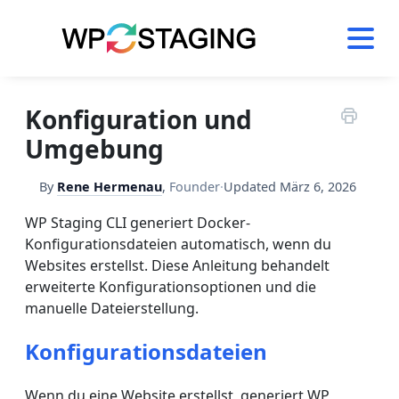
Skip
to
content
Konfiguration und
Umgebung
By
Rene Hermenau
,
Founder
·
Updated
März 6, 2026
WP Staging CLI generiert Docker-
Konfigurationsdateien automatisch, wenn du
Websites erstellst. Diese Anleitung behandelt
erweiterte Konfigurationsoptionen und die
manuelle Dateierstellung.
Konfigurationsdateien
Wenn du eine Website erstellst, generiert WP