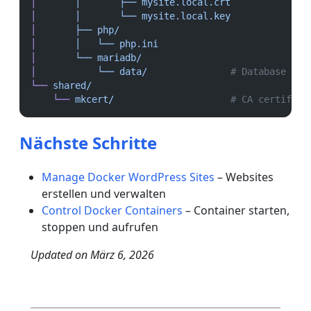
│
│
├──
mysite.local.crt
│
│
└──
mysite.local.key
│
├──
php/
│
│
└──
php.ini
│
└──
mariadb/
│
└──
data/
# Database fil
└──
shared/
└──
mkcert/
# CA certifica
Nächste Schritte
Manage Docker WordPress Sites
– Websites
erstellen und verwalten
Control Docker Containers
– Container starten,
stoppen und aufrufen
Updated on
März 6, 2026