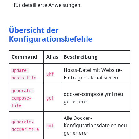
für detaillierte Anweisungen.
Übersicht der
Konfigurationsbefehle
Command
Alias
Beschreibung
Hosts-Datei mit Website-
update-
uhf
Einträgen aktualisieren
hosts-file
generate-
docker-compose.yml neu
compose-
gcf
generieren
file
Alle Docker-
generate-
Konfigurationsdateien neu
gdf
docker-file
generieren