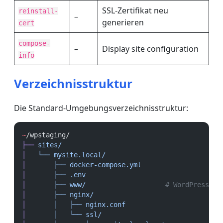
SSL-Zertifikat neu
reinstall-
–
generieren
cert
compose-
–
Display site configuration
info
Verzeichnisstruktur
Die Standard-Umgebungsverzeichnisstruktur:
~
/wpstaging/
├──
sites/
│
└──
mysite.local/
│
├──
docker-compose.yml
│
├──
.env
│
├──
www/
# WordPress fi
│
├──
nginx/
│
│
├──
nginx.conf
│
│
└──
ssl/