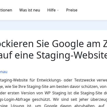
tionen
Was ist neu
Hilfe
Preise
ockieren Sie Google am Z
auf eine Staging-Websit
enau
taging-Website für Entwicklungs- oder Testzwecke verwen
age, wie Sie Ihre Staging-Site am besten davor schützen, vo
der ersten Version von WP Staging ist die Staging-Site d
gs-Login-Abfrage geschützt. Wir sind seit jeher überzeug
ässige Lösung ist, um Google davon abzuhalten, auf d