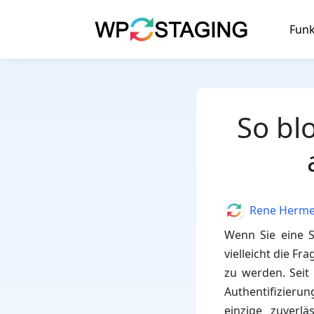
Skip
to
Funk
content
So bl
Author
Rene Herm
Wenn Sie eine S
vielleicht die Fr
zu werden. Seit 
Authentifizierun
einzige zuverl