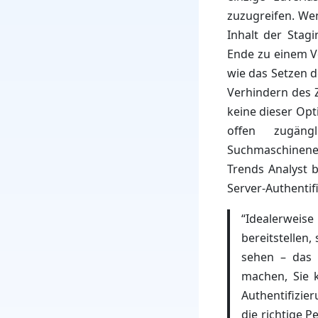
zuzugreifen. Wen
Inhalt der Stagi
Ende zu einem Ve
wie das Setzen d
Verhindern des Zu
keine dieser Opt
offen zugäng
Suchmaschinener
Trends Analyst b
Server-Authentif
“Idealerweis
bereitstellen
sehen – das 
machen, Sie 
Authentifizie
die richtige P