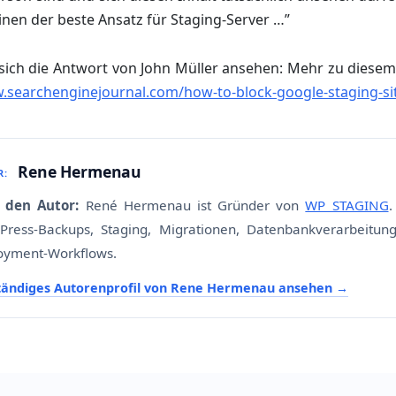
inen der beste Ansatz für Staging-Server …”
sich die Antwort von John Müller ansehen: Mehr zu diesem
.searchenginejournal.com/how-to-block-google-staging-si
Rene Hermenau
R:
 den Autor:
René Hermenau ist Gründer von
WP STAGING
.
Press-Backups, Staging, Migrationen, Datenbankverarbeitun
oyment-Workflows.
ständiges Autorenprofil von Rene Hermenau ansehen