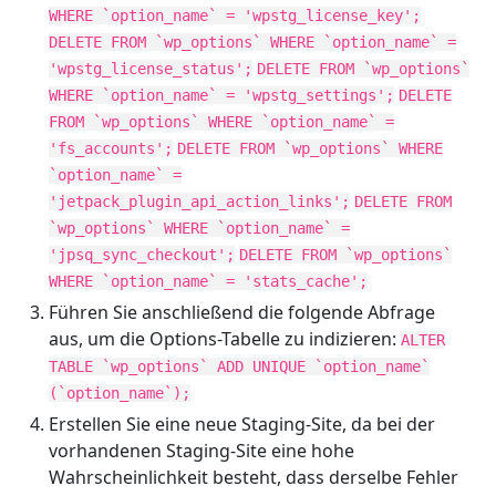
WHERE `option_name` = 'wpstg_license_key';
DELETE FROM `wp_options` WHERE `option_name` =
'wpstg_license_status';
DELETE FROM `wp_options`
WHERE `option_name` = 'wpstg_settings';
DELETE
FROM `wp_options` WHERE `option_name` =
'fs_accounts';
DELETE FROM `wp_options` WHERE
`option_name` =
'jetpack_plugin_api_action_links';
DELETE FROM
`wp_options` WHERE `option_name` =
'jpsq_sync_checkout';
DELETE FROM `wp_options`
WHERE `option_name` = 'stats_cache';
Führen Sie anschließend die folgende Abfrage
aus, um die Options-Tabelle zu indizieren:
ALTER
TABLE `wp_options` ADD UNIQUE `option_name`
(`option_name`);
Erstellen Sie eine neue Staging-Site, da bei der
vorhandenen Staging-Site eine hohe
Wahrscheinlichkeit besteht, dass derselbe Fehler