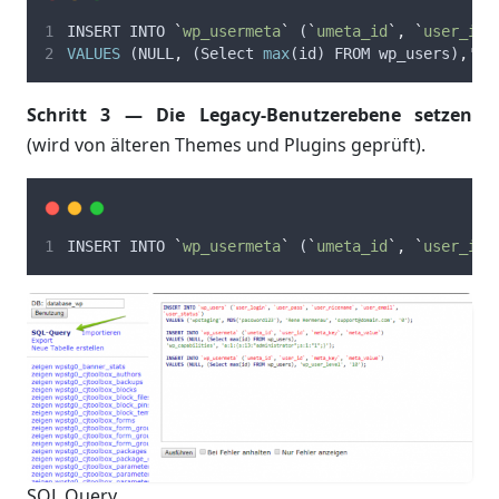
INSERT
INTO
`
wp_usermeta
`
 (
`
umeta_id
`
,
`
user_id
`
VALUES
 (
NULL
,
 (
Select
max
(
id
) 
FROM
wp_users
)
,
'
wp
Schritt 3 — Die Legacy-Benutzerebene setzen
(wird von älteren Themes und Plugins geprüft).
INSERT
INTO
`
wp_usermeta
`
 (
`
umeta_id
`
,
`
user_id
`
SQL Query