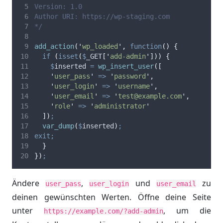
Version: 1.0
Author URI: https://wp-staging.com
*/
add_action
(
'
wp_loaded
'
,
function
()
{
if
(
isset
(
$
_GET
[
'
add-admin
'
]))
{
$
inserted
=
 wp_insert_user
([
'
user_pass
'
=>
'
password
'
,
'
user_login
'
=>
'
username
'
,
'
user_email
'
=>
'
test@example.com
'
,
'
role
'
=>
'
administrator
'
])
;
  var_dump
(
$
inserted
)
;
exit;
}
})
;
Ändere
,
und
zu
user_pass
user_login
user_email
deinen gewünschten Werten. Öffne deine Seite
unter
, um die
https://example.com/?add-admin