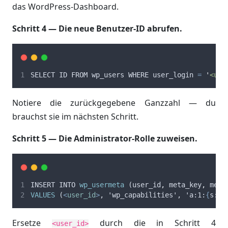
das WordPress-Dashboard.
Schritt 4 — Die neue Benutzer-ID abrufen.
SELECT
ID
FROM
wp_users
WHERE
user_login
=
'
<use
Notiere die zurückgegebene Ganzzahl — du
brauchst sie im nächsten Schritt.
Schritt 5 — Die Administrator-Rolle zuweisen.
INSERT
INTO
wp_usermeta
 (
user_id
,
meta_key
,
meta
VALUES
 (
<
user_id
>
, 'wp_capabilities', 'a:1:
{
s
:
13
Ersetze
durch die in Schritt 4
<user_id>