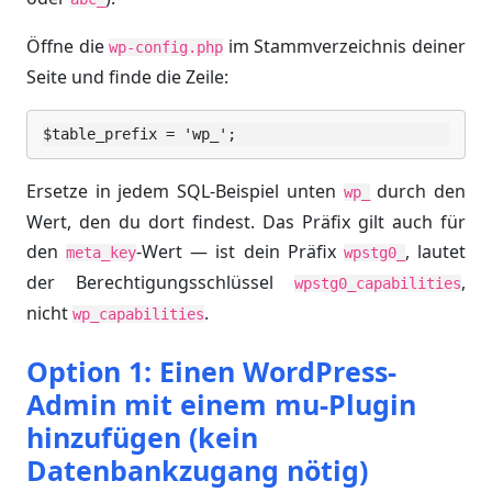
Öffne die
im Stammverzeichnis deiner
wp-config.php
Seite und finde die Zeile:
$table_prefix = 'wp_';
Ersetze in jedem SQL-Beispiel unten
durch den
wp_
Wert, den du dort findest. Das Präfix gilt auch für
den
-Wert — ist dein Präfix
, lautet
meta_key
wpstg0_
der Berechtigungsschlüssel
,
wpstg0_capabilities
nicht
.
wp_capabilities
Option 1: Einen WordPress-
Admin mit einem mu-Plugin
hinzufügen (kein
Datenbankzugang nötig)