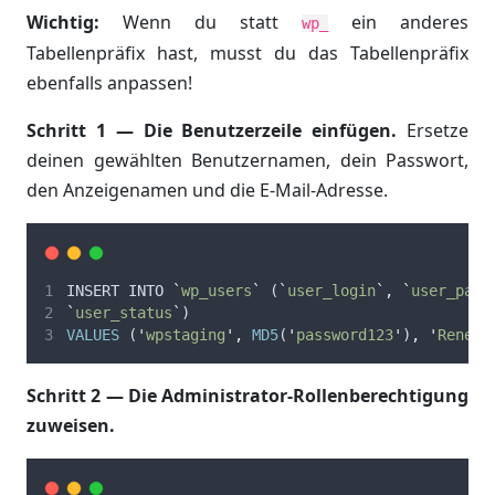
Wichtig:
Wenn du statt
ein anderes
wp_
Tabellenpräfix hast, musst du das Tabellenpräfix
ebenfalls anpassen!
Schritt 1 — Die Benutzerzeile einfügen.
Ersetze
deinen gewählten Benutzernamen, dein Passwort,
den Anzeigenamen und die E-Mail-Adresse.
INSERT
INTO
`
wp_users
`
 (
`
user_login
`
,
`
user_pass
`
user_status
`
)
VALUES
 (
'
wpstaging
'
,
MD5
(
'
password123
'
)
,
'
Rene H
Schritt 2 — Die Administrator-Rollenberechtigung
zuweisen.