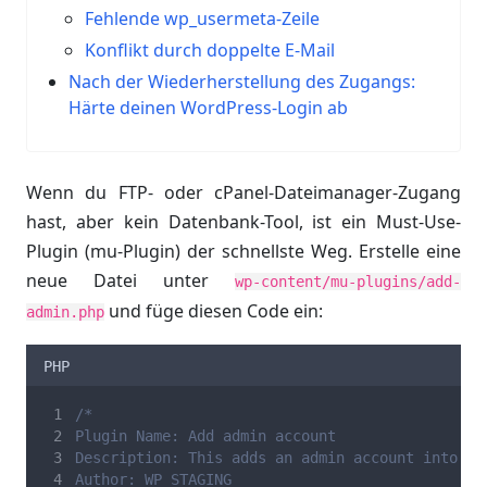
Fehlende wp_usermeta-Zeile
Konflikt durch doppelte E-Mail
Nach der Wiederherstellung des Zugangs:
Härte deinen WordPress-Login ab
Wenn du FTP- oder cPanel-Dateimanager-Zugang
hast, aber kein Datenbank-Tool, ist ein Must-Use-
Plugin (mu-Plugin) der schnellste Weg. Erstelle eine
neue Datei unter
wp-content/mu-plugins/add-
und füge diesen Code ein:
admin.php
PHP
/*
Plugin Name: Add admin account
Description: This adds an admin account into da
Author: WP STAGING