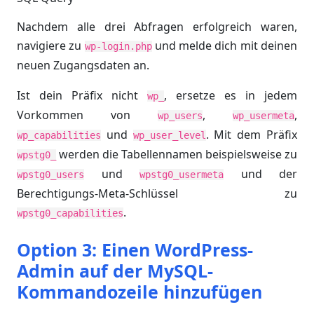
Nachdem alle drei Abfragen erfolgreich waren,
navigiere zu
und melde dich mit deinen
wp-login.php
neuen Zugangsdaten an.
Ist dein Präfix nicht
, ersetze es in jedem
wp_
Vorkommen von
,
,
wp_users
wp_usermeta
und
. Mit dem Präfix
wp_capabilities
wp_user_level
werden die Tabellennamen beispielsweise zu
wpstg0_
und
und der
wpstg0_users
wpstg0_usermeta
Berechtigungs-Meta-Schlüssel zu
.
wpstg0_capabilities
Option 3: Einen WordPress-
Admin auf der MySQL-
Kommandozeile hinzufügen