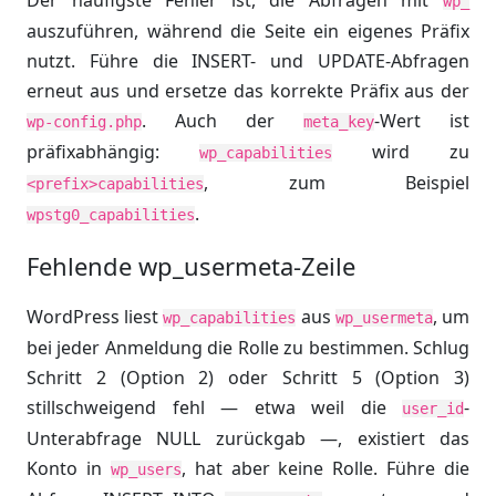
Der häufigste Fehler ist, die Abfragen mit
wp_
auszuführen, während die Seite ein eigenes Präfix
nutzt. Führe die INSERT- und UPDATE-Abfragen
erneut aus und ersetze das korrekte Präfix aus der
. Auch der
-Wert ist
wp-config.php
meta_key
präfixabhängig:
wird zu
wp_capabilities
, zum Beispiel
<prefix>capabilities
.
wpstg0_capabilities
Fehlende wp_usermeta-Zeile
WordPress liest
aus
, um
wp_capabilities
wp_usermeta
bei jeder Anmeldung die Rolle zu bestimmen. Schlug
Schritt 2 (Option 2) oder Schritt 5 (Option 3)
stillschweigend fehl — etwa weil die
-
user_id
Unterabfrage NULL zurückgab —, existiert das
Konto in
, hat aber keine Rolle. Führe die
wp_users