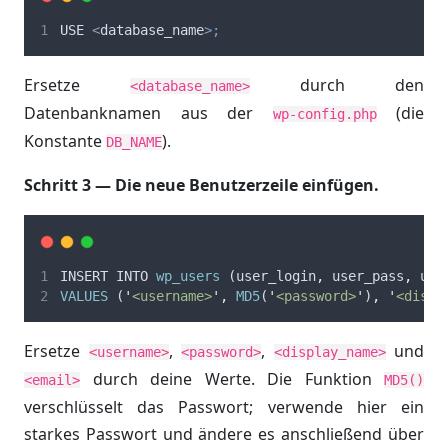
USE
<
database_name
>;
Ersetze
durch den
<database_name>
Datenbanknamen aus der
(die
wp-config.php
Konstante
).
DB_NAME
Schritt 3 — Die neue Benutzerzeile einfügen.
INSERT
INTO
wp_users
 (
user_login
,
user_pass
,
use
VALUES
 (
'
<username>
'
,
MD5
(
'
<password>
'
)
,
'
<displ
Ersetze
,
,
und
<username>
<password>
<display_name>
durch deine Werte. Die Funktion
<email>
MD5()
verschlüsselt das Passwort; verwende hier ein
starkes Passwort und ändere es anschließend über