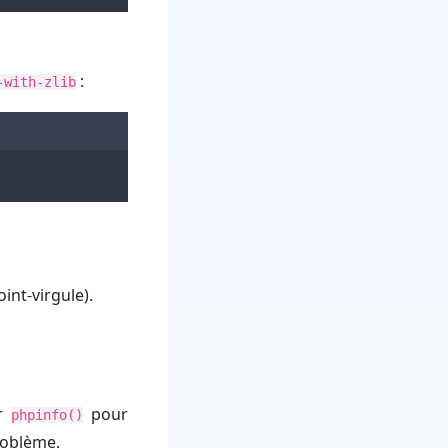
:
-with-zlib
nt-virgule).
er
pour
phpinfo()
problème.