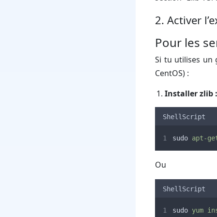
2. Activer l’
Pour les se
Si tu utilises 
CentOS) :
Installer zlib 
ShellScript
sudo 
apt-ge
Ou
ShellScript
sudo 
yum
in