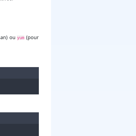
ian) ou
(pour
yum