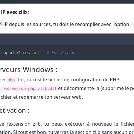
P avec zlib :
PHP depuis les sources, tu dois le recompiler avec l’option
-
e
apache2
restart
# For Apache
erveurs Windows :
hier
, qui est le fichier de configuration de PHP.
php.ini
e
et décommente-la (supprime le poi
;extension=php_zlib.dll
fichier et redémarre ton serveur web.
activation :
vé l’extension zlib, tu peux exécuter à nouveau le fichi
vation. Si tout est bon, tu verras la section zlib sans aucun 