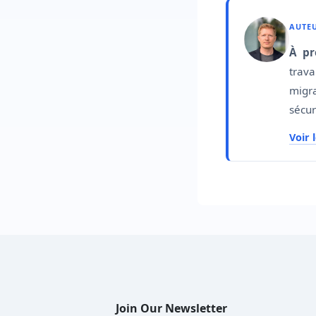
AUTEU
À pr
trav
migr
sécur
Voir 
Join Our Newsletter