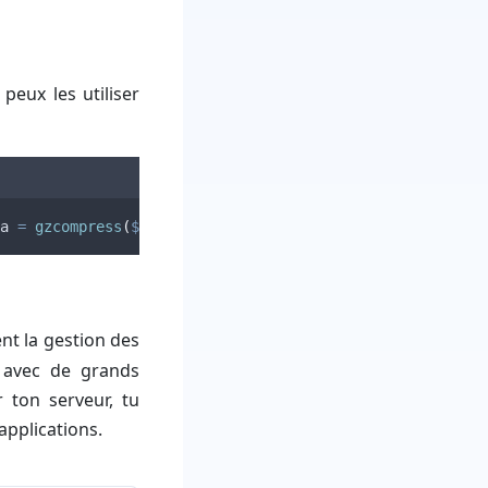
peux les utiliser
a
=
gzcompress
(
$
original_data
,
9
)
;
// 9 is the highest l
t la gestion des
s avec de grands
 ton serveur, tu
applications.