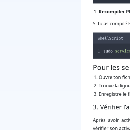
Recompiler PH
Si tu as compilé 
ShellScript
sudo 
servic
Pour les s
Ouvre ton fic
Trouve la lign
Enregistre le 
3. Vérifier l’
Après avoir acti
vérifier son acti