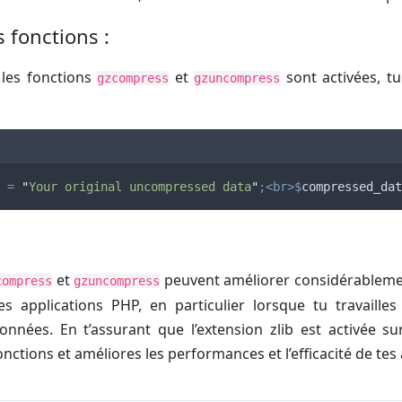
es fonctions :
les fonctions
et
sont activées, tu 
gzcompress
gzuncompress
=
"
Your original uncompressed data
"
;<br>$
compressed_dat
et
peuvent améliorer considérablemen
compress
gzuncompress
s applications PHP, en particulier lorsque tu travaille
nées. En t’assurant que l’extension zlib est activée sur
onctions et améliores les performances et l’efficacité de tes 