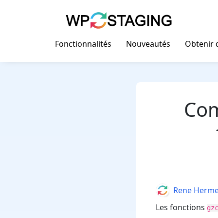
Skip
to
content
Fonctionnalités
Nouveautés
Obtenir d
Com
Author
Rene Herm
Les fonctions
gz