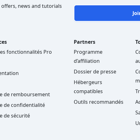
 offers, news and tutorials
Joi
ces
Partners
To
les fonctionnalités Pro
Programme
C
d’affiliation
a
Dossier de presse
C
ntation
m
Hébergeurs
compatibles
T
ue de remboursement
Outils recommandés
A
e de confidentialité
S
ue de sécurité
U