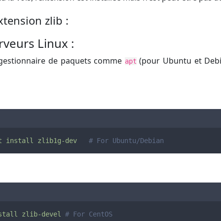
extension zlib :
rveurs Linux :
un gestionnaire de paquets comme
(pour Ubuntu et Deb
apt
:
t
install
zlib1g-dev
# For Ubuntu/Debian
stall
zlib-devel
# For CentOS