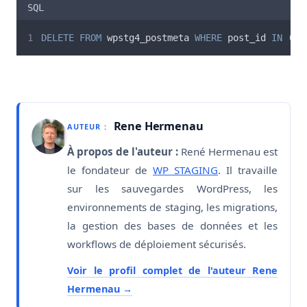
SQL
DELETE
FROM
 wpstg4_postmeta 
WHERE
 post_id 
IN
 ( 
S
Rene Hermenau
AUTEUR :
À propos de l'auteur :
René Hermenau est
le fondateur de
WP STAGING
. Il travaille
sur les sauvegardes WordPress, les
environnements de staging, les migrations,
la gestion des bases de données et les
workflows de déploiement sécurisés.
Voir le profil complet de l'auteur Rene
Hermenau