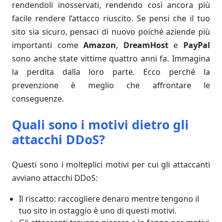
rendendoli inosservati, rendendo così ancora più
facile rendere l’attacco riuscito. Se pensi che il tuo
sito sia sicuro, pensaci di nuovo poiché aziende più
importanti come
Amazon
,
DreamHost
e
PayPal
sono anche state vittime quattro anni fa. Immagina
la perdita dalla loro parte. Ecco perché la
prevenzione è meglio che affrontare le
conseguenze.
Quali sono i motivi dietro gli
attacchi DDoS?
Questi sono i molteplici motivi per cui gli attaccanti
avviano attacchi DDoS:
Il riscatto: raccogliere denaro mentre tengono il
tuo sito in ostaggio è uno di questi motivi.