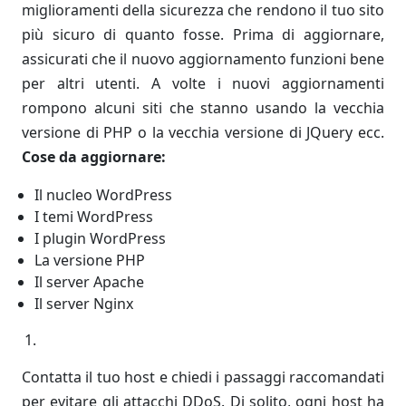
miglioramenti della sicurezza che rendono il tuo sito
più sicuro di quanto fosse. Prima di aggiornare,
assicurati che il nuovo aggiornamento funzioni bene
per altri utenti. A volte i nuovi aggiornamenti
rompono alcuni siti che stanno usando la vecchia
versione di PHP o la vecchia versione di JQuery ecc.
Cose da aggiornare:
Il nucleo WordPress
I temi WordPress
I plugin WordPress
La versione PHP
Il server Apache
Il server Nginx
Contatta il tuo host e chiedi i passaggi raccomandati
per evitare gli attacchi DDoS. Di solito, ogni host ha