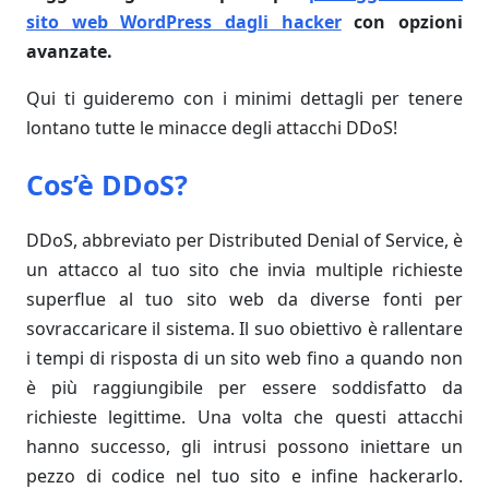
sito web WordPress dagli hacker
con opzioni
avanzate.
Qui ti guideremo con i minimi dettagli per tenere
lontano tutte le minacce degli attacchi DDoS!
Cos’è DDoS?
DDoS, abbreviato per Distributed Denial of Service, è
un attacco al tuo sito che invia multiple richieste
superflue al tuo sito web da diverse fonti per
sovraccaricare il sistema. Il suo obiettivo è rallentare
i tempi di risposta di un sito web fino a quando non
è più raggiungibile per essere soddisfatto da
richieste legittime. Una volta che questi attacchi
hanno successo, gli intrusi possono iniettare un
pezzo di codice nel tuo sito e infine hackerarlo.