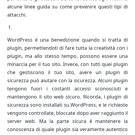
alcune linee guida su come prevenire questi tipi di
attacchi.
WordPress è una benedizione quando si tratta di
plugin, permettendoti di fare tutta la creatività con i
plugin, ma allo stesso tempo, possono essere una
minaccia per il tuo sito. Invece, con tutti quei plugin
che gestiscono il tuo sito, avere un plugin di
sicurezza può aiutare con la sicurezza. Alcuni plugin
tengono fuori i costanti accessi sconosciuti e
mantengono il sito web sicuro. Ricorda, i plugin di
sicurezza sono installati su WordPress, e le richieste
vengono controllate, bloccate dopo aver raggiunto il
server web. Ma la parte sicura è mantenere la
conoscenza di quale plugin sia veramente autentico