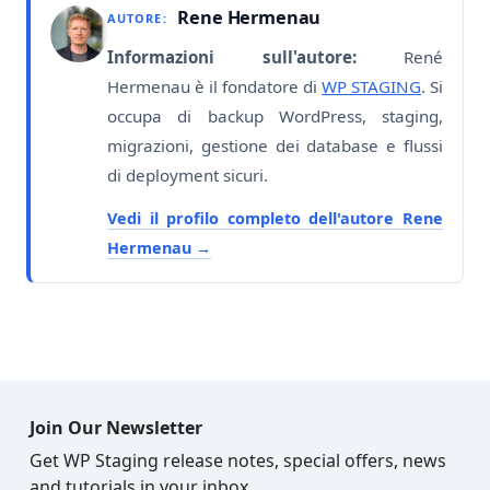
Rene Hermenau
AUTORE:
Informazioni sull'autore:
René
Hermenau è il fondatore di
WP STAGING
. Si
occupa di backup WordPress, staging,
migrazioni, gestione dei database e flussi
di deployment sicuri.
Vedi il profilo completo dell'autore Rene
Hermenau
Join Our Newsletter
Get WP Staging release notes, special offers, news
and tutorials in your inbox.