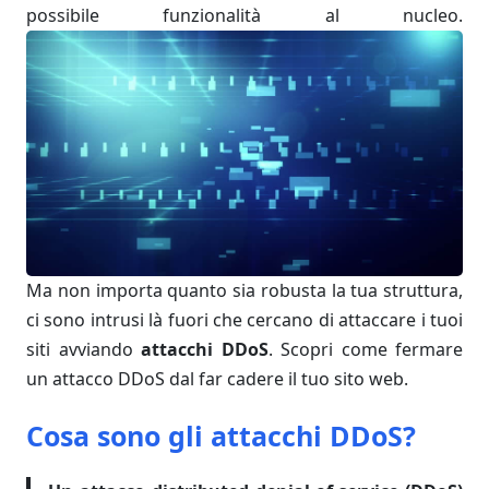
possibile funzionalità al nucleo.
Ma non importa quanto sia robusta la tua struttura,
ci sono intrusi là fuori che cercano di attaccare i tuoi
siti avviando
attacchi DDoS
. Scopri come fermare
un attacco DDoS dal far cadere il tuo sito web.
Cosa sono gli attacchi DDoS?