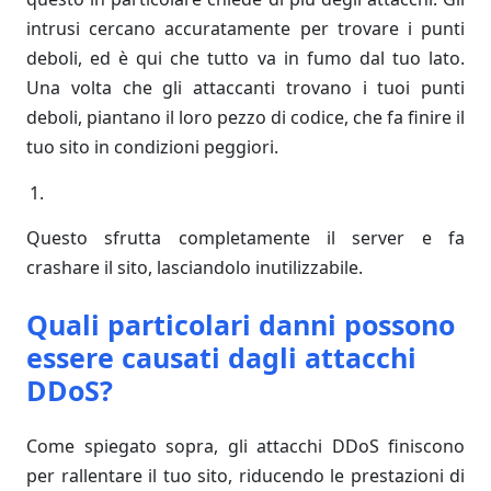
intrusi cercano accuratamente per trovare i punti
deboli, ed è qui che tutto va in fumo dal tuo lato.
Una volta che gli attaccanti trovano i tuoi punti
deboli, piantano il loro pezzo di codice, che fa finire il
tuo sito in condizioni peggiori.
Questo sfrutta completamente il server e fa
crashare il sito, lasciandolo inutilizzabile.
Quali particolari danni possono
essere causati dagli attacchi
DDoS?
Come spiegato sopra, gli attacchi DDoS finiscono
per rallentare il tuo sito, riducendo le prestazioni di