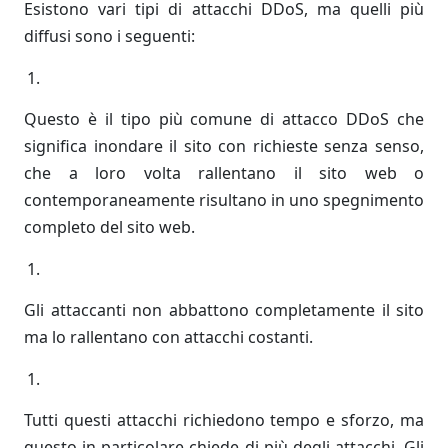
Esistono vari tipi di attacchi DDoS, ma quelli più
diffusi sono i seguenti:
Questo è il tipo più comune di attacco DDoS che
significa inondare il sito con richieste senza senso,
che a loro volta rallentano il sito web o
contemporaneamente risultano in uno spegnimento
completo del sito web.
Gli attaccanti non abbattono completamente il sito
ma lo rallentano con attacchi costanti.
Tutti questi attacchi richiedono tempo e sforzo, ma
questo in particolare chiede di più degli attacchi. Gli