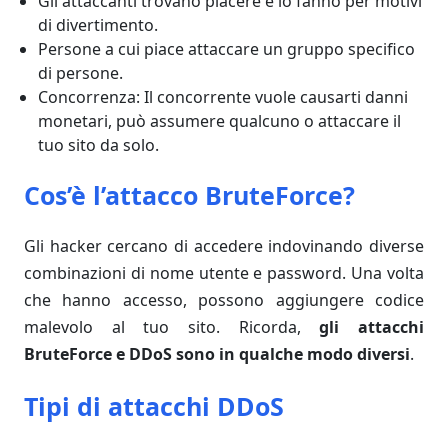
Gli attaccanti trovano piacere e lo fanno per motivi
di divertimento.
Persone a cui piace attaccare un gruppo specifico
di persone.
Concorrenza: Il concorrente vuole causarti danni
monetari, può assumere qualcuno o attaccare il
tuo sito da solo.
Cos’è l’attacco BruteForce?
Gli hacker cercano di accedere indovinando diverse
combinazioni di nome utente e password. Una volta
che hanno accesso, possono aggiungere codice
malevolo al tuo sito. Ricorda,
gli attacchi
BruteForce e DDoS sono in qualche modo diversi
.
Tipi di attacchi DDoS