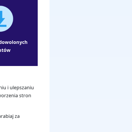
adowolonych
ntów
iu i ulepszaniu
worzenia stron
rabiaj za