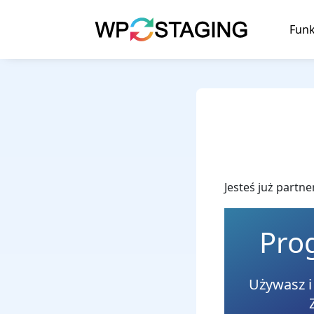
Skip
to
Funk
content
Jesteś już partn
Pro
Używasz i