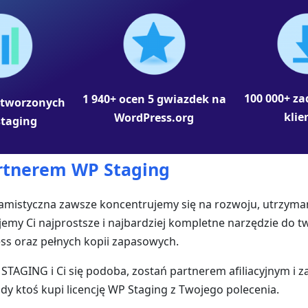
100 000+ z
1 940+ ocen 5 gwiazdek na
utworzonych
klie
WordPress.org
staging
rtnerem WP Staging
amistyczna zawsze koncentrujemy się na rozwoju, utrzyman
my Ci najprostsze i najbardziej kompletne narzędzie do t
ss oraz pełnych kopii zapasowych.
 STAGING i Ci się podoba, zostań partnerem afiliacyjnym i za
y ktoś kupi licencję WP Staging z Twojego polecenia.