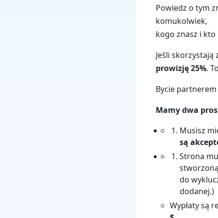
Powiedz o tym z
komukolwiek,
kogo znasz i kto
Jeśli skorzystaj
prowizję 25%
. T
Bycie partnerem 
Mamy dwa pros
Musisz mi
są akcep
Strona mus
stworzoną 
do wyklucz
dodanej.)
Wypłaty są r
$
.