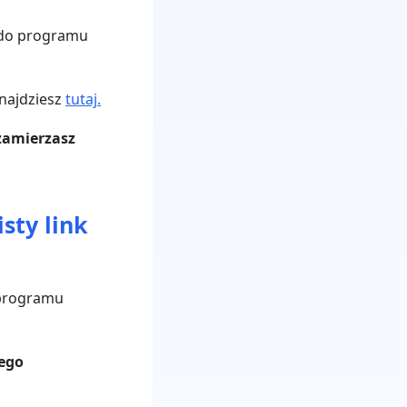
ę do programu
znajdziesz
tutaj.
zamierzasz
sty link
o programu
nego