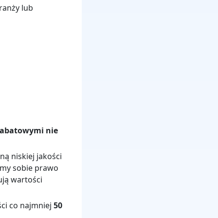
ranży lub
rabatowymi nie
ą niskiej jakości
gamy sobie prawo
ują wartości
ści co najmniej
50