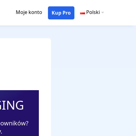
Moje konto
Polski
Kup Pro
GING
tkowników?
.