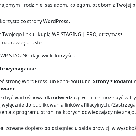
najomym i rodzinie, sąsiadom, kolegom, osobom z Twojej b
 korzysta ze strony WordPress.
ą z Twojego linku i kupią WP STAGING | PRO, otrzymasz
o naprawdę proste.
WP STAGING daje wiele korzyści.
te wymagania:
eć stronę WordPress lub kanał YouTube.
Strony z kodami 
towane.
i być wartościowa dla odwiedzających i nie może być witryn
wyłącznie do publikowania linków afiliacyjnych. (Zastrze
enia z programu stron, na których odwiedzający nie znajd
ealizowane dopiero po osiągnięciu salda prowizji w wysoko