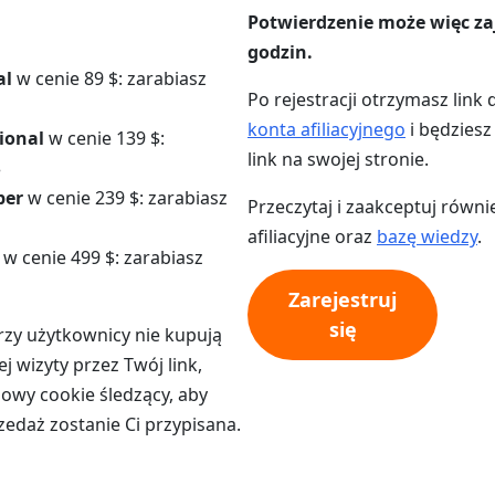
Potwierdzenie może więc za
godzin.
al
w cenie 89 $: zarabiasz
Po rejestracji otrzymasz link
konta afiliacyjnego
i będziesz
ional
w cenie 139 $:
link na swojej stronie.
$
per
w cenie 239 $: zarabiasz
Przeczytaj i zaakceptuj równ
afiliacyjne oraz
bazę wiedzy
.
w cenie 499 $: zarabiasz
Zarejestruj
się
rzy użytkownicy nie kupują
j wizyty przez Twój link,
owy cookie śledzący, aby
zedaż zostanie Ci przypisana.