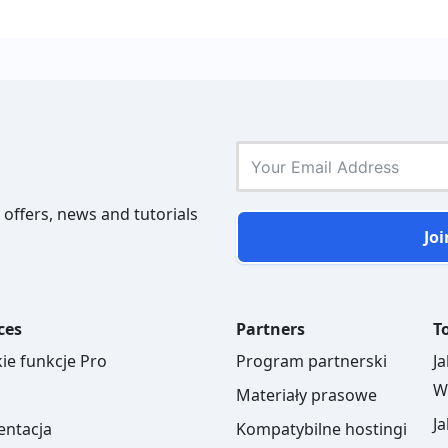
 offers, news and tutorials
Joi
ces
Partners
To
ie funkcje Pro
Program partnerski
J
W
Materiały prasowe
J
ntacja
Kompatybilne hostingi