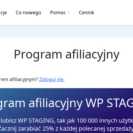
cje
Co nowego
Pomoc
Cennik
Program afiliacyjny
erem afiliacyjnym?
Zaloguj się.
gram afiliacyjny WP STA
 lubisz WP STAGING, tak jak 100 000 innych uży
Zacznij zarabiać 25% z każdej polecanej sprzedaży