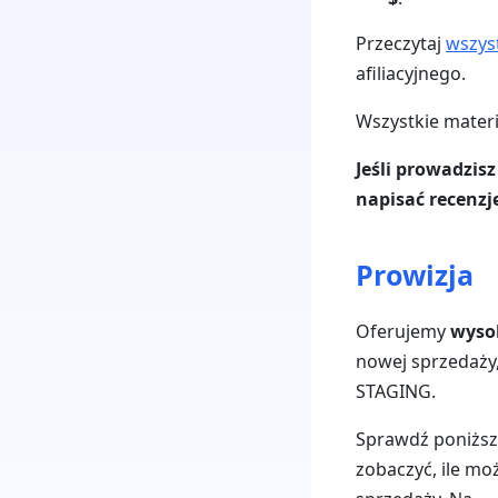
Przeczytaj
wszys
afiliacyjnego.
Wszystkie materi
Jeśli prowadzis
napisać recenzj
Prowizja
Oferujemy
wyso
nowej sprzedaży,
STAGING.
Sprawdź poniższą
zobaczyć, ile mo