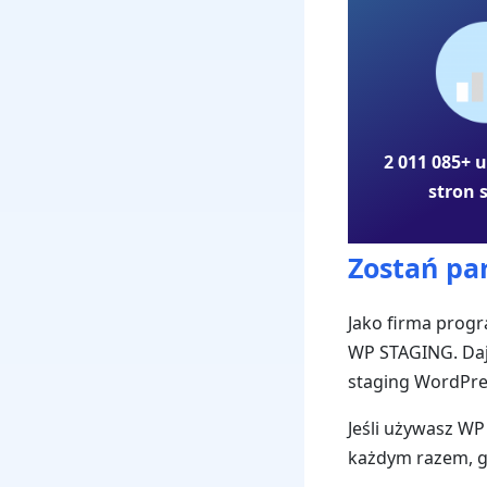
2 011 085+ 
stron 
Zostań pa
Jako firma progr
WP STAGING. Daje
staging WordPre
Jeśli używasz WP
każdym razem, gd