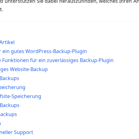
d unterstützen Sie dabei herauszufinden, welches Ihren 
t.
rtikel
ür ein gutes WordPress-Backup-Plugin
Funktionen für ein zuverlässiges Backup-Plugin
iges Website-Backup
 Backups
peicherung
fsite-Speicherung
 Backups
Backups
n
neller Support