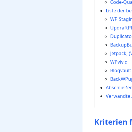
Code-Qual
Liste der 
WP Stagin
UpdraftP
Duplicato
BackupB
Jetpack, (
WPvivid
Blogvault
BackWPu
Abschließen
Verwandte A
Kriterien