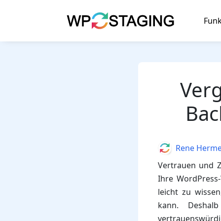
Skip
to
Funk
content
Verg
Bac
Author
Rene Herm
Vertrauen und Zu
Ihre WordPress-
leicht zu wisse
kann. Deshal
vertrauenswürdi