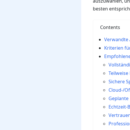
auszuwählen, un
besten entsprich
Contents
Verwandte A
Kriterien f
Empfohlene 
Vollständ
Teilweise
Sichere S
Cloud-/Of
Geplante
Echtzeit-
Vertraue
Professio