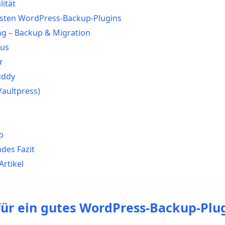
ität
besten WordPress-Backup-Plugins
g – Backup & Migration
lus
r
uddy
Vaultpress)
p
des Fazit
rtikel
 für ein gutes WordPress-Backup-Plu