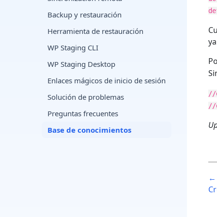
de
Backup y restauración
Cu
Herramienta de restauración
ya
WP Staging CLI
Po
WP Staging Desktop
S
Enlaces mágicos de inicio de sesión
//
Solución de problemas
//
Preguntas frecuentes
Up
Base de conocimientos
P
← 
n
Cr