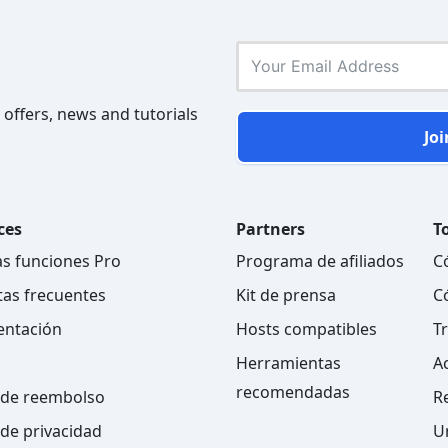
 offers, news and tutorials
Joi
ces
Partners
To
as funciones Pro
Programa de afiliados
C
as frecuentes
Kit de prensa
C
ntación
Hosts compatibles
T
Herramientas
A
recomendadas
a de reembolso
R
 de privacidad
U