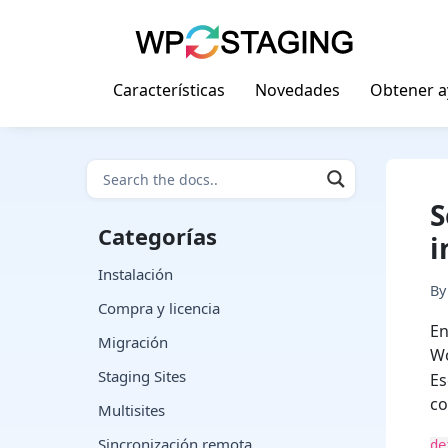
Skip
to
content
Características
Novedades
Obtener 
S
Categorías
i
Instalación
B
Compra y licencia
En
Migración
W
Staging Sites
Es
co
Multisites
Sincronización remota
de