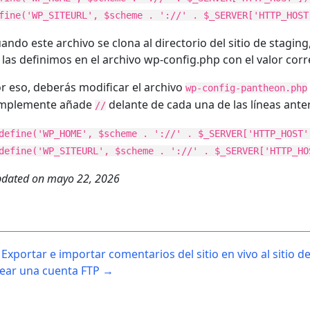
fine('WP_SITEURL', $scheme . '://' . $_SERVER['HTTP_HOST
ando este archivo se clona al directorio del sitio de stagi
 las definimos en el archivo wp-config.php con el valor corre
r eso, deberás modificar el archivo
wp-config-pantheon.php
implemente añade
delante de cada una de las líneas ante
//
define('WP_HOME', $scheme . '://' . $_SERVER['HTTP_HOST'
define('WP_SITEURL', $scheme . '://' . $_SERVER['HTTP_HO
dated on
mayo 22, 2026
ost
Exportar e importar comentarios del sitio en vivo al sitio d
avigation
ear una cuenta FTP →