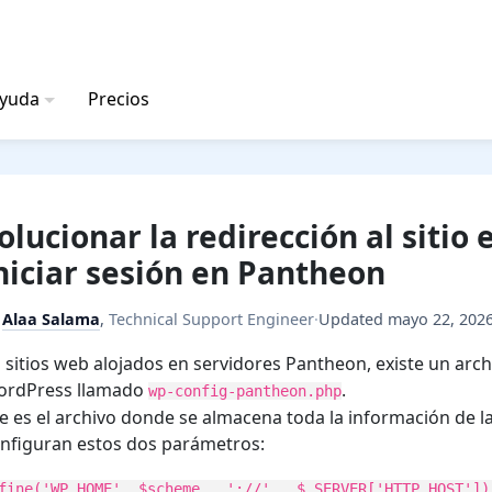
ayuda
Precios
olucionar la redirección al sitio
niciar sesión en Pantheon
y
Alaa Salama
,
Technical Support Engineer
·
Updated
mayo 22, 202
 sitios web alojados en servidores Pantheon, existe un archi
ordPress llamado
.
wp-config-pantheon.php
e es el archivo donde se almacena toda la información de la
nfiguran estos dos parámetros:
fine('WP_HOME', $scheme . '://' . $_SERVER['HTTP_HOST'])