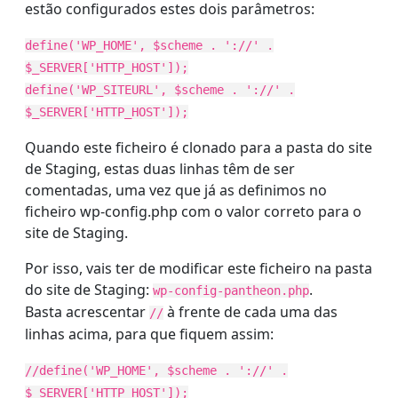
estão configurados estes dois parâmetros:
define('WP_HOME', $scheme . '://' .
$_SERVER['HTTP_HOST']);
define('WP_SITEURL', $scheme . '://' .
$_SERVER['HTTP_HOST']);
Quando este ficheiro é clonado para a pasta do site
de Staging, estas duas linhas têm de ser
comentadas, uma vez que já as definimos no
ficheiro wp-config.php com o valor correto para o
site de Staging.
Por isso, vais ter de modificar este ficheiro na pasta
do site de Staging:
.
wp-config-pantheon.php
Basta acrescentar
à frente de cada uma das
//
linhas acima, para que fiquem assim:
//define('WP_HOME', $scheme . '://' .
$_SERVER['HTTP_HOST']);