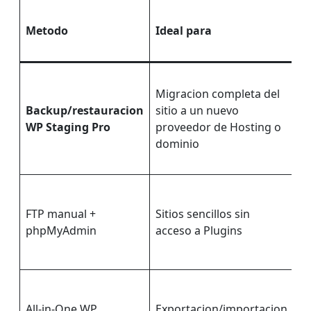
R
Metodo
Ideal para
P
Migracion completa del
Si
Backup/restauracion
sitio a un nuevo
St
WP Staging Pro
proveedor de Hosting o
Pr
dominio
FTP manual +
Sitios sencillos sin
N
phpMyAdmin
acceso a Plugins
All-in-One WP
Exportacion/importacion
Si