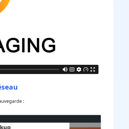
réseau
auvegarde :