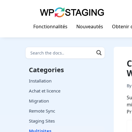
Skip
to
content
Fonctionnalités
Nouveautés
Obtenir d
C
Categories
W
Installation
B
Achat et licence
Su
Migration
mi
Remote Sync
Pr
Staging Sites
Multisites