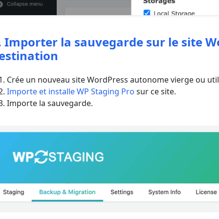
. Importer la sauvegarde sur le site
estination
Crée un nouveau site WordPress autonome vierge ou utilis
Importe et installe WP Staging Pro
sur ce site.
Importe la sauvegarde.