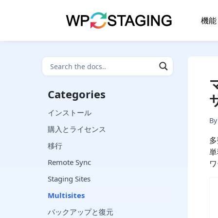
Skip
to
機能
content
Categories
インストール
B
購入とライセンス
多
移行
単
Remote Sync
ワ
Staging Sites
Multisites
バックアップと復元