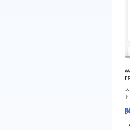
W
P
ネ
ト