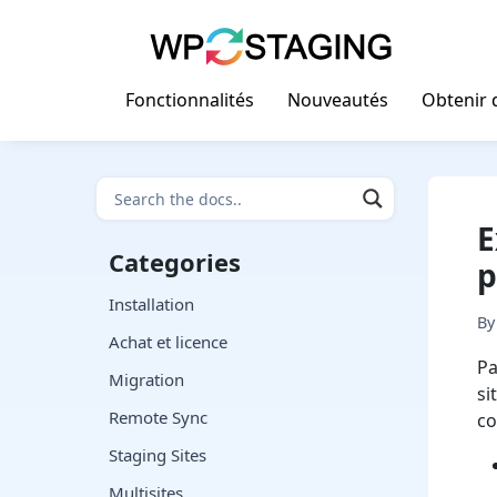
Skip
to
content
Fonctionnalités
Nouveautés
Obtenir d
E
Categories
p
Installation
B
Achat et licence
Pa
Migration
si
Remote Sync
co
Staging Sites
Multisites