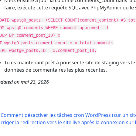
Mets ensuite à jour la colonne comments_count dans la b
faire, exécute cette requête SQL avec PhpMyAdmin ou le 
DATE wpstg0_posts, (SELECT COUNT(comment_content) AS tot
OM wpstg0_comments WHERE comment_approved = 1
OUP BY comment_post_ID) x
T wpstg0_posts.comment_count = x.total_comments
ERE wpstg0_posts.ID = x.comment_post_ID;
Tu es maintenant prêt à pousser le site de staging vers le 
données de commentaires les plus récentes.
dated on
mai 23, 2026
ost
Comment désactiver les tâches cron WordPress (sur un sit
avigation
rriger la redirection vers le site live après la connexion s