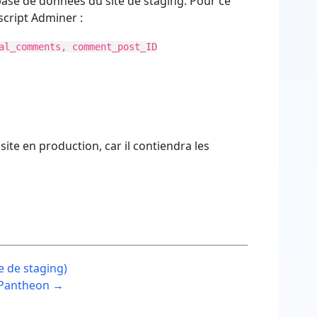
ase de données du site de staging. Pour ce
script Adminer :
al_comments, comment_post_ID
site en production, car il contiendra les
e de staging)
ur Pantheon →