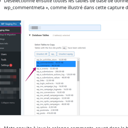
Désélectionne ensuite toutes les tables de base de donn
wp_commentmeta », comme illustré dans cette capture d’