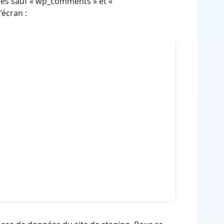
ées sauf « wp_comments » et «
écran :