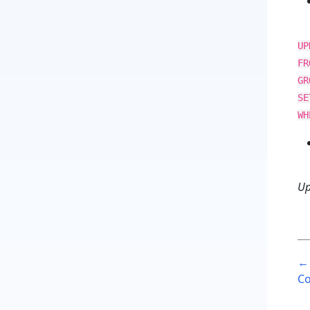
UP
FR
GR
SE
WH
Up
P
← 
n
Co