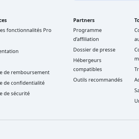
ces
Partners
To
les fonctionnalités Pro
Programme
C
d’affiliation
a
Dossier de presse
C
ntation
m
Hébergeurs
compatibles
T
ue de remboursement
Outils recommandés
A
e de confidentialité
S
ue de sécurité
U