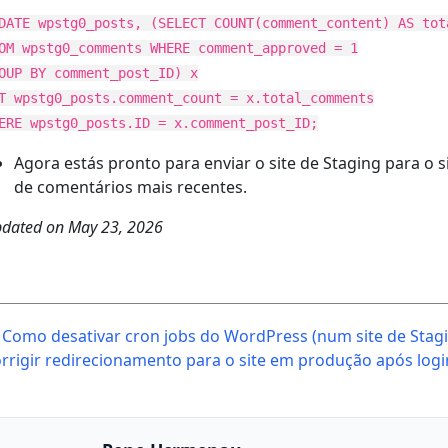
DATE wpstg0_posts, (SELECT COUNT(comment_content) AS tot
OM wpstg0_comments WHERE comment_approved = 1
OUP BY comment_post_ID) x
T wpstg0_posts.comment_count = x.total_comments
ERE wpstg0_posts.ID = x.comment_post_ID;
Agora estás pronto para enviar o site de Staging para o
de comentários mais recentes.
dated on
May 23, 2026
ost
Como desativar cron jobs do WordPress (num site de Stag
avigation
rrigir redirecionamento para o site em produção após lo