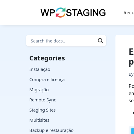
Skip
to
Recu
content
E
Categories
p
Instalação
B
Compra e licença
Po
Migração
em
Remote Sync
se
Staging Sites
Multisites
Backup e restauração