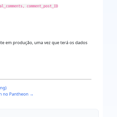
al_comments, comment_post_ID
 site em produção, uma vez que terá os dados
ing)
gin no Pantheon →