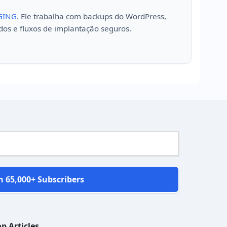
GING
. Ele trabalha com backups do WordPress,
dos e fluxos de implantação seguros.
n 65,000+ Subscribers
p Articles