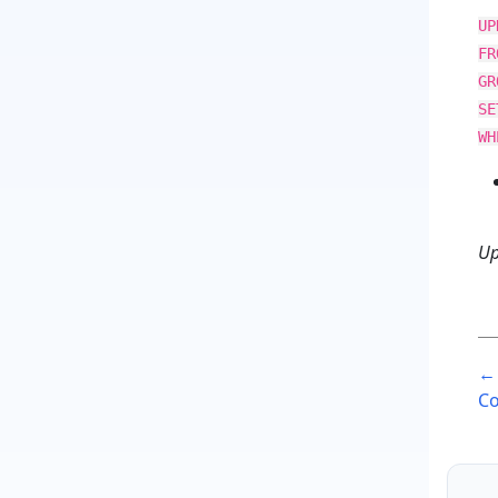
UP
FR
GR
SE
WH
Up
P
← 
n
Co