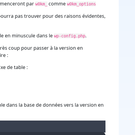
ommenceront par
comme
w0km_
w0km_options
pourra pas trouver pour des raisons évidentes,
ble en minuscule dans le
.
wp-config.php
après coup pour passer à la version en
re :
xe de table :
able dans la base de données vers la version en