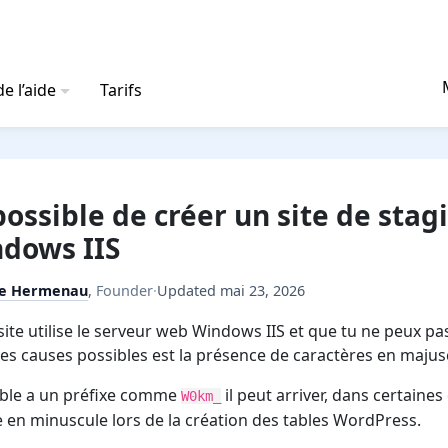
e l’aide
Tarifs
ossible de créer un site de stag
dows IIS
e Hermenau
,
Founder
·
Updated
mai 23, 2026
 site utilise le serveur web Windows IIS et que tu ne peux pa
des causes possibles est la présence de caractères en majusc
table a un préfixe comme
il peut arriver, dans certaine
W0km_
e en minuscule lors de la création des tables WordPress.