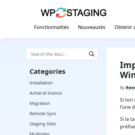
Skip
to
content
Fonctionnalités
Nouveautés
Obtenir d
Imp
Categories
Win
Installation
By
Ren
Achat et licence
Si ton
Migration
l’une 
Remote Sync
Si la 
Staging Sites
préfix
Multisites