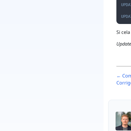
UPDA
UPDA
Si cel
Updat
Pos
← Comm
nav
Corrig