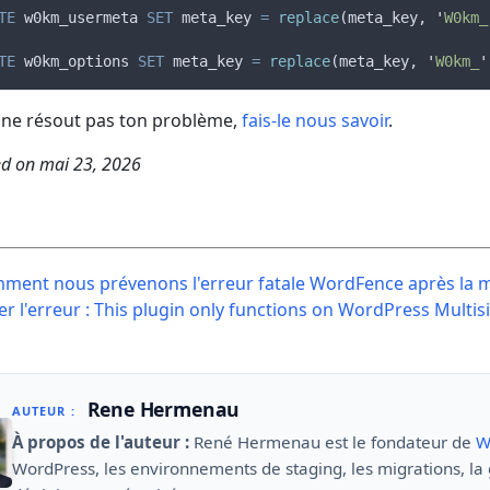
TE
 w0km_usermeta 
SET
 meta_key 
=
replace
(meta_key, 
'
W0km_
TE
 w0km_options 
SET
 meta_key 
=
replace
(meta_key, 
'
W0km_
'
a ne résout pas ton problème,
fais-le nous savoir
.
ed on
mai 23, 2026
t
ent nous prévenons l'erreur fatale WordFence après la m
igation
er l'erreur : This plugin only functions on WordPress Multis
Rene Hermenau
AUTEUR :
À propos de l'auteur :
René Hermenau est le fondateur de
W
WordPress, les environnements de staging, les migrations, la