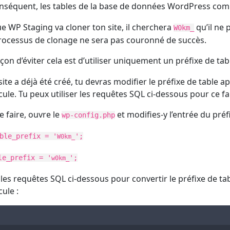
nséquent, les tables de la base de données WordPress c
e WP Staging va cloner ton site, il cherchera
qu’il ne 
W0km_
processus de clonage ne sera pas couronné de succès.
çon d’éviter cela est d’utiliser uniquement un préfixe de ta
 site a déjà été créé, tu devras modifier le préfixe de table 
ule. Tu peux utiliser les requêtes SQL ci-dessous pour ce fai
e faire, ouvre le
et modifies-y l’entrée du préfi
wp-config.php
ble_prefix = '
';
W0km_
le_prefix = '
';
w0km_
e les requêtes SQL ci-dessous pour convertir le préfixe de t
ule :