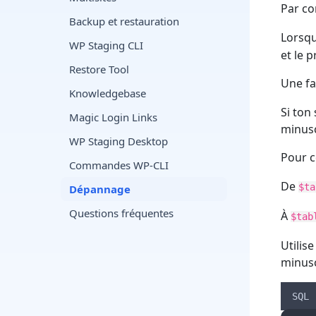
Par co
Backup et restauration
Lorsqu
WP Staging CLI
et le 
Restore Tool
Une fa
Knowledgebase
Si ton
Magic Login Links
minusc
WP Staging Desktop
Pour c
Commandes WP-CLI
De
$ta
Dépannage
Questions fréquentes
À
$tab
Utilis
minusc
SQL