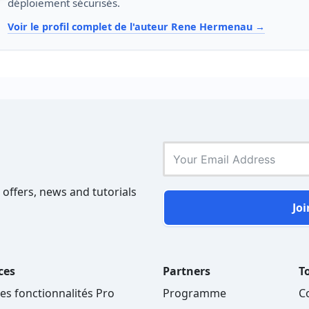
déploiement sécurisés.
Voir le profil complet de l'auteur Rene Hermenau
 offers, news and tutorials
Joi
ces
Partners
To
les fonctionnalités Pro
Programme
C