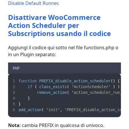
Disable Default Runner
.
Disattivare WooCommerce
Action Scheduler per
Subscriptions usando il codice
Aggiungi il codice qui sotto nel file functions.php o
in un Plugin separato:
PHP
function
PREFIX_disable_action_scheduler
()
{
if
(
class_exists
(
'
ActionScheduler
'
)
)
{
remove_action
(
'
action_scheduler_run_qu
}
}
add_action
(
'
init
'
,
'
PREFIX_disable_action_sche
Nota
: cambia PREFIX in qualcosa di univoco.