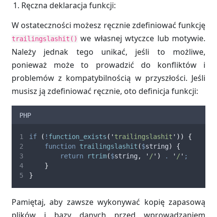
Ręczna deklaracja funkcji:
W ostateczności możesz ręcznie zdefiniować funkcję
we własnej wtyczce lub motywie.
trailingslashit()
Należy jednak tego unikać, jeśli to możliwe,
ponieważ może to prowadzić do konfliktów i
problemów z kompatybilnością w przyszłości. Jeśli
musisz ją zdefiniować ręcznie, oto definicja funkcji:
PHP
if
(
!
function_exists
(
'
trailingslashit
'
))
{
function
trailingslashit
(
$
string
)
{
return
rtrim
(
$
string
,
'
/
'
)
.
'
/
'
;
}
}
Pamiętaj, aby zawsze wykonywać kopię zapasową
plików i bazy danych przed wprowadzaniem