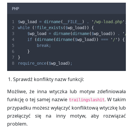
PHP
$
wp_load
=
dirname
(
__FILE__
)
.
'
/wp-load.php
'
;
while
(
!
file_exists
(
$
wp_load
))
{
$
wp_load
=
dirname
(
dirname
(
$
wp_load
))
.
'
/wp
if
(
dirname
(
dirname
(
$
wp_load
))
===
'
/
'
)
{
break;
}
}
require_once
(
$
wp_load
)
;
Sprawdź konflikty nazw funkcji:
Możliwe, że inna wtyczka lub motyw zdefiniowała
funkcję o tej samej nazwie
. W takim
trailingslashit
przypadku możesz wyłączyć konfliktową wtyczkę lub
przełączyć się na inny motyw, aby rozwiązać
problem.