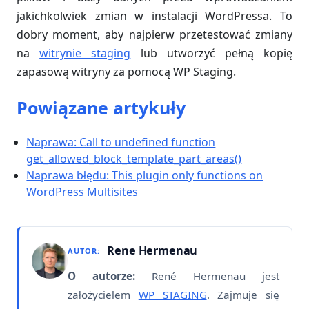
jakichkolwiek zmian w instalacji WordPressa. To
dobry moment, aby najpierw przetestować zmiany
na
witrynie staging
lub utworzyć pełną kopię
zapasową witryny za pomocą WP Staging.
Powiązane artykuły
Naprawa: Call to undefined function
get_allowed_block_template_part_areas()
Naprawa błędu: This plugin only functions on
WordPress Multisites
Rene Hermenau
AUTOR:
O autorze:
René Hermenau jest
założycielem
WP STAGING
. Zajmuje się