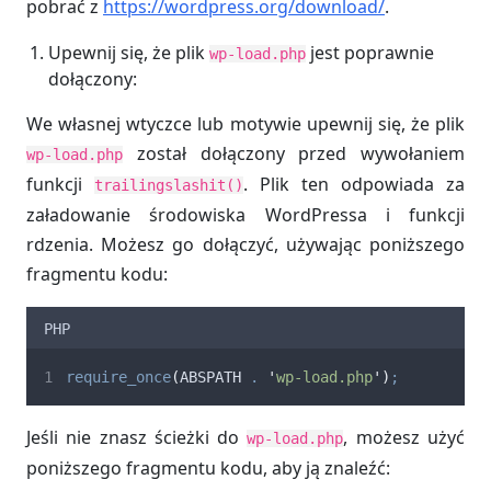
pobrać z
https://wordpress.org/download/
.
Upewnij się, że plik
jest poprawnie
wp-load.php
dołączony:
We własnej wtyczce lub motywie upewnij się, że plik
został dołączony przed wywołaniem
wp-load.php
funkcji
. Plik ten odpowiada za
trailingslashit()
załadowanie środowiska WordPressa i funkcji
rdzenia. Możesz go dołączyć, używając poniższego
fragmentu kodu:
PHP
require_once
(
ABSPATH 
.
'
wp-load.php
'
)
;
Jeśli nie znasz ścieżki do
, możesz użyć
wp-load.php
poniższego fragmentu kodu, aby ją znaleźć: