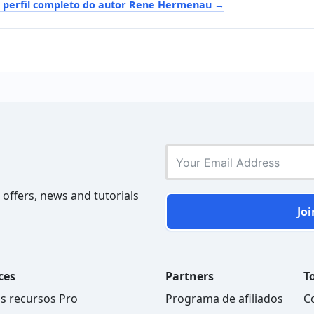
o perfil completo do autor Rene Hermenau
 offers, news and tutorials
Joi
ces
Partners
To
s recursos Pro
Programa de afiliados
C