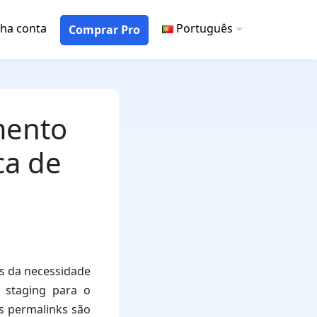
ha conta
Português
Comprar Pro
mento
ca de
s da necessidade
 staging para o
s permalinks são