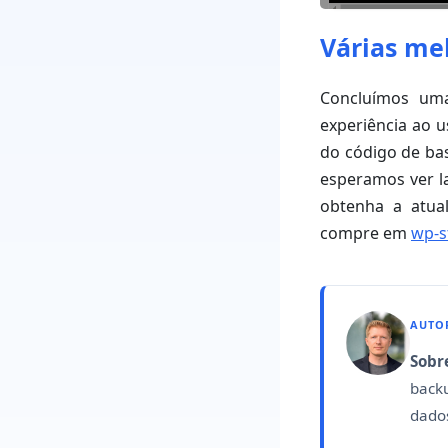
Várias me
Concluímos uma
experiência ao u
do código de bas
esperamos ver 
obtenha a atua
compre em
wp-s
AUTO
Sobr
back
dados