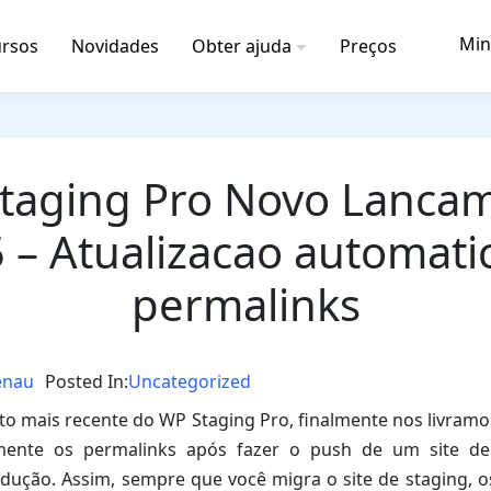
Min
rsos
Novidades
Obter ajuda
Preços
taging Pro Novo Lanca
5 – Atualizacao automati
permalinks
enau
Posted In:
Uncategorized
o mais recente do WP Staging Pro, finalmente nos livramo
mente os permalinks após fazer o push de um site de
dução. Assim, sempre que você migra o site de staging, o