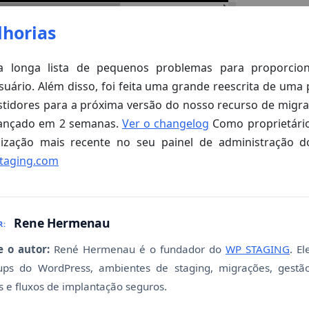
lhorias
 longa lista de pequenos problemas para proporcio
suário. Além disso, foi feita uma grande reescrita de uma
tidores para a próxima versão do nosso recurso de migraç
lançado em 2 semanas.
Ver o changelog
Como proprietário
lização mais recente no seu painel de administração 
taging.com
Rene Hermenau
R:
e o autor:
René Hermenau é o fundador do
WP STAGING
. E
ups do WordPress, ambientes de staging, migrações, gestã
 e fluxos de implantação seguros.