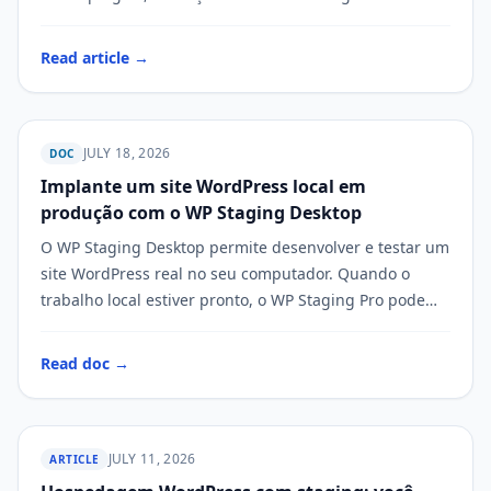
personalizado antes de…
Read article →
JULY 18, 2026
DOC
Implante um site WordPress local em
WP STAGING
produção com o WP Staging Desktop
O WP Staging Desktop permite desenvolver e testar um
site WordPress real no seu computador. Quando o
trabalho local estiver pronto, o WP Staging Pro pode
implantá-lo por…
Read doc →
JULY 11, 2026
ARTICLE