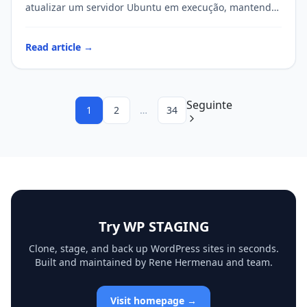
atualizar um servidor Ubuntu em execução, mantendo
o tempo de inatividade baixo. Ubuntu 16.04.6…
Read article →
Seguinte
1
2
…
34
Try WP STAGING
Clone, stage, and back up WordPress sites in seconds.
Built and maintained by Rene Hermenau and team.
Visit homepage →