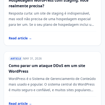
Hospedagem WordPress com staging: você
WP STAGING
realmente precisa?
Resposta curta: um site de staging é indispensável,
mas você não precisa de uma hospedagem especial
para ter um. Se o seu plano de hospedagem inclui um
recurso…
Read article →
MAY 31, 2026
ARTICLE
Como parar um ataque DDoS em um site
WP STAGING
WordPress
WordPress é o Sistema de Gerenciamento de Conteúdo
mais usado e popular. O sistema central do WordPress
é muito seguro e confiável, e muitos sites populares
são construídos…
Read article →