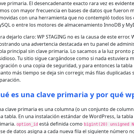
ave primaria. El desencadenante exacto rara vez es evidente
mos con mayor frecuencia en bases de datos que fueron m
movidas con una herramienta que no contempló todos los 
SQL o entre los motores de almacenamiento InnoDB y My
ra dejarlo claro: WP STAGING no es la causa de este error.
strando una advertencia destacada en tu panel de admin
bla principal sin clave primaria. Lo sacamos a la luz pronto
sidioso. Tu sitio sigue cargándose como si nada estuviera ma
gración o una copia de seguridad, y para entonces la tabla
anto más tiempo se deja sin corregir, más filas duplicadas
paración.
ué es una clave primaria y por qué w
a clave primaria es una columna (o un conjunto de columnas
a tabla. En una instalación estándar de WordPress, la tabl
imaria.
está definida como
option_id
bigint(20) unsigned 
se de datos asigna a cada nueva fila el siguiente número n