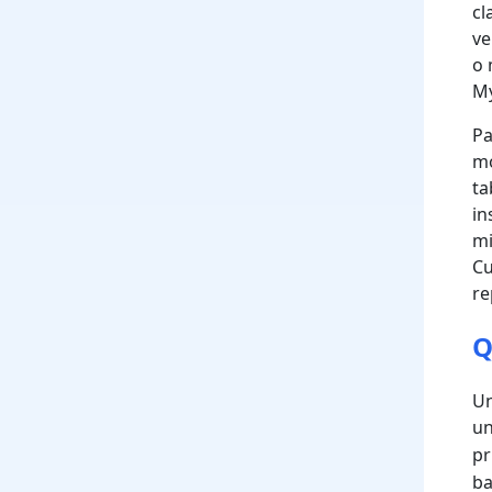
cl
ve
o 
My
Pa
mo
ta
in
mi
Cu
re
Q
Un
un
pr
ba