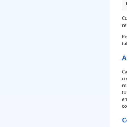
Cu
re
R
ta
A
Ca
co
re
to
en
co
C