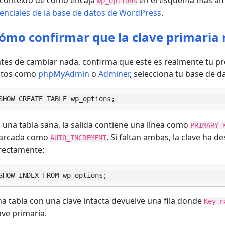
 contexto de cómo encaja
en el esquema más amp
wp_options
enciales de la base de datos de WordPress
.
ómo confirmar que la clave primaria 
tes de cambiar nada, confirma que este es realmente tu p
atos como
phpMyAdmin
o
Adminer
, selecciona tu base de 
SHOW CREATE TABLE wp_options;
 una tabla sana, la salida contiene una línea como
PRIMARY 
arcada como
. Si faltan ambas, la clave ha 
AUTO_INCREMENT
rectamente:
SHOW INDEX FROM wp_options;
a tabla con una clave intacta devuelve una fila donde
Key_n
ave primaria.