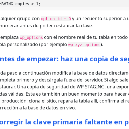
HAVING copies > 1;
alquier grupo con
y un recuento superior a u
option_id = 0
numerar antes de poder restaurar la clave.
eemplaza
con el nombre real de tu tabla en todo
wp_options
bla personalizado (por ejemplo
).
wp_xyz_options
ntes de empezar: haz una copia de se
da paso a continuación modifica la base de datos directam
mpleta primero y descárgala fuera del servidor. Si algo sal
staurar. Una copia de seguridad de WP STAGING, una exp
das válidas. Este es también un buen momento para hacer e
 producción: clona el sitio, repara la tabla allí, confirma el
rrección a la base de datos en vivo.
orregir la clave primaria faltante e