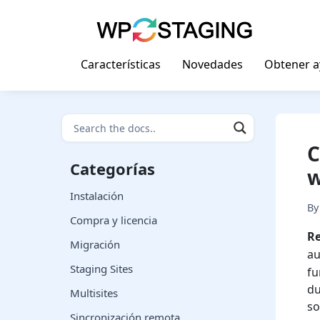
Skip
to
content
Características
Novedades
Obtener 
C
Categorías
w
Instalación
B
Compra y licencia
R
Migración
a
Staging Sites
fu
du
Multisites
so
Sincronización remota