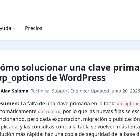
ayuda
Precios
ómo solucionar una clave primar
p_options de WordPress
y
Alaa Salama
,
Technical Support Engineer
·
Updated
junio 20, 202
esumen:
La falta de una clave primaria en la tabla
wp_option
utomáticamente
, por lo que las nuevas filas se e
option_id
ncionando, pero cada exportación, migración o publicación 
plicada, y las consultas contra la tabla se vuelven más len
lución más rápida: haz una copia de seguridad de la base 