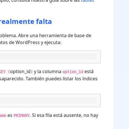
lio, consulta nuestra guía sobre las
tablas
realmente falta
roblema. Abre una herramienta de base de
datos de WordPress y ejecuta:
option_id
y la columna
está
KEY (
)
option_id
desaparecido. También puedes listar los índices
es
. Si esa fila está ausente, no hay
ame
PRIMARY