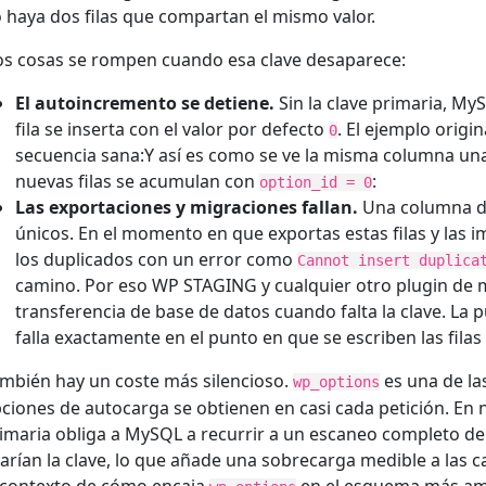
 haya dos filas que compartan el mismo valor.
s cosas se rompen cuando esa clave desaparece:
El autoincremento se detiene.
Sin la clave primaria, M
fila se inserta con el valor por defecto
. El ejemplo orig
0
secuencia sana:Y así es como se ve la misma columna una 
nuevas filas se acumulan con
:
option_id = 0
Las exportaciones y migraciones fallan.
Una columna de
únicos. En el momento en que exportas estas filas y las 
los duplicados con un error como
Cannot insert duplica
camino. Por eso WP STAGING y cualquier otro plugin de
transferencia de base de datos cuando falta la clave. La 
falla exactamente en el punto en que se escriben las fila
mbién hay un coste más silencioso.
es una de la
wp_options
ciones de autocarga se obtienen en casi cada petición. En n
imaria obliga a MySQL a recurrir a un escaneo completo d
arían la clave, lo que añade una sobrecarga medible a las 