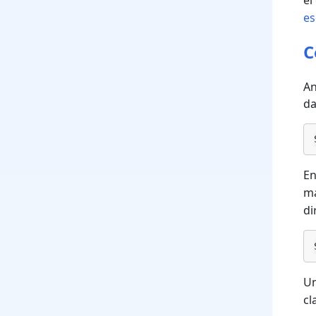
el
es
C
An
d
En
m
di
Un
cl