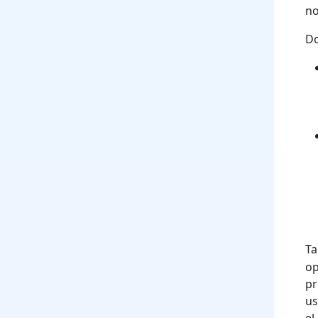
no
Do
Ta
op
pr
us