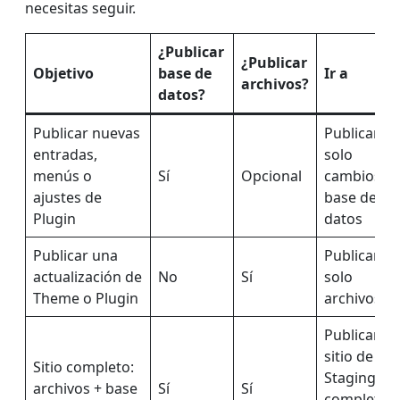
necesitas seguir.
¿Publicar
¿Publicar
Objetivo
base de
Ir a
archivos?
datos?
Publicar nuevas
Publicar
entradas,
solo
menús o
Sí
Opcional
cambios d
ajustes de
base de
Plugin
datos
Publicar una
Publicar
actualización de
No
Sí
solo
Theme o Plugin
archivos
Publicar el
sitio de
Sitio completo:
Staging
archivos + base
Sí
Sí
completo