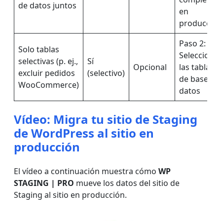
de datos juntos
en
producció
Paso 2:
Solo tablas
Selecciona
selectivas (p. ej.,
Sí
Opcional
las tablas
excluir pedidos
(selectivo)
de base de
WooCommerce)
datos
Vídeo: Migra tu sitio de Staging
de WordPress al sitio en
producción
El vídeo a continuación muestra cómo
WP
STAGING | PRO
mueve los datos del sitio de
Staging al sitio en producción.