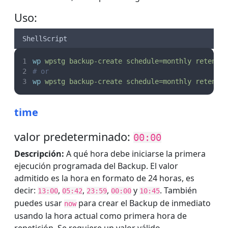
Uso:
ShellScript
wp
wpstg
backup-create
schedule=monthly
retenti
# or
wp
wpstg
backup-create
schedule=monthly
retenti
time
valor predeterminado:
00:00
Descripción:
A qué hora debe iniciarse la primera
ejecución programada del Backup. El valor
admitido es la hora en formato de 24 horas, es
decir:
,
,
,
y
. También
13:00
05:42
23:59
00:00
10:45
puedes usar
para crear el Backup de inmediato
now
usando la hora actual como primera hora de