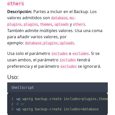
others
Descripción:
Partes a incluir en el Backup. Los
valores admitidos son
,
database
mu-
,
,
,
y
.
plugins
plugins
themes
uploads
others
También admite múltiples valores. Usa una coma
para añadir varios valores, por
ejemplo:
.
database,plugins,uploads
Usa solo el parámetro
o
. Si se
includes
excludes
usan ambos, el parámetro
tendrá
includes
preferencia y el parámetro
se ignorará.
excludes
Uso:
ShellScript
wp
wpstg
backup-create
includes=plugins,themes
# or
wp
wpstg
backup-create
includes=database