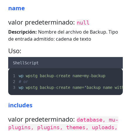
name
valor predeterminado:
null
Descripción:
Nombre del archivo de Backup. Tipo
de entrada admitido: cadena de texto
Uso:
ShellScript
wp
wpstg
backup-create
name=my-backup 
# or
wp
wpstg
backup-create
name=
'
backup name with s
includes
valor predeterminado:
database, mu-
plugins, plugins, themes, uploads,