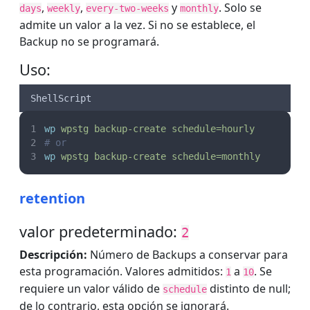
,
,
y
. Solo se
days
weekly
every-two-weeks
monthly
admite un valor a la vez. Si no se establece, el
Backup no se programará.
Uso:
ShellScript
wp
wpstg
backup-create
schedule=hourly
# or
wp
wpstg
backup-create
schedule=monthly
retention
valor predeterminado:
2
Descripción:
Número de Backups a conservar para
esta programación. Valores admitidos:
a
. Se
1
10
requiere un valor válido de
distinto de null;
schedule
de lo contrario, esta opción se ignorará.