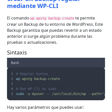
mediante WP-CLI
El comando
te permite
wp wpstg backup-create
crear un Backup de tu entorno de WordPress. Este
Backup garantiza que puedas revertir a un estado
anterior si surge algún problema durante las
pruebas o actualizaciones.
Sintaxis
Bash
# Regular Syntax
wp
wpstg
backup-create
# Run WP Cli as sudo
sudo
-u
myuser
--
/usr/local/bin/wp
--path=
'
/ho
Hay varios parámetros que puedes usar: