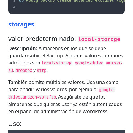
wp
wpstg
backup-create
advanced-excludes=logs,c
storages
valor predeterminado:
local-storage
Descripción:
Almacenes en los que se debe
guardar/subir el Backup. Algunos valores comunes
admitidos son
,
,
local-storage
google-drive
amazon-
,
y
.
s3
dropbox
sftp
También admite múltiples valores. Usa una coma
para añadir varios valores, por ejemplo:
google-
. Asegúrate de que los
drive,amazon-s3,sftp
almacenes que quieras usar ya estén autenticados
en el panel de administración de WordPress.
Uso: