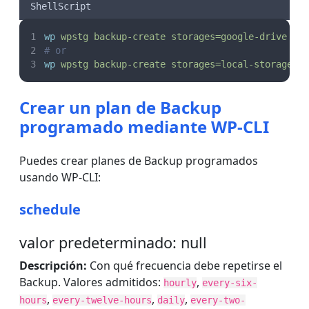
ShellScript
wp
wpstg
backup-create
storages=google-drive
# or
wp
wpstg
backup-create
storages=local-storage,s
Crear un plan de Backup
programado mediante WP-CLI
Puedes crear planes de Backup programados
usando WP-CLI:
schedule
valor predeterminado: null
Descripción:
Con qué frecuencia debe repetirse el
Backup. Valores admitidos:
,
hourly
every-six-
,
,
,
hours
every-twelve-hours
daily
every-two-