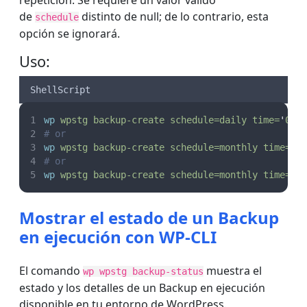
repetición. Se requiere un valor válido
de
distinto de null; de lo contrario, esta
schedule
opción se ignorará.
Uso:
ShellScript
wp
wpstg
backup-create
schedule=daily
time=
'
00:
# or
wp
wpstg
backup-create
schedule=monthly
time=
'
1
# or
wp
wpstg
backup-create
schedule=monthly
time=
'
n
Mostrar el estado de un Backup
en ejecución con WP-CLI
El comando
muestra el
wp wpstg backup-status
estado y los detalles de un Backup en ejecución
disponible en tu entorno de WordPress.