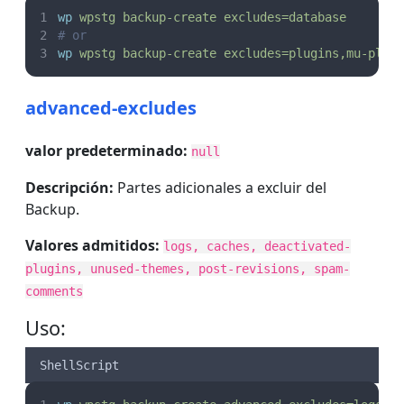
wp
wpstg
backup-create
excludes=database
# or
wp
wpstg
backup-create
excludes=plugins,mu-plug
advanced-excludes
valor predeterminado:
null
Descripción:
Partes adicionales a excluir del
Backup.
Valores admitidos:
logs, caches, deactivated-
plugins, unused-themes, post-revisions, spam-
comments
Uso:
ShellScript