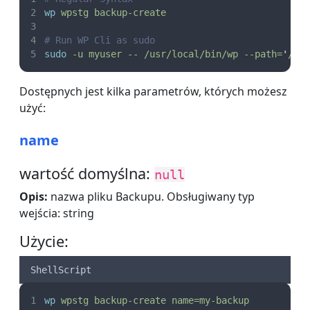
wp
wpstg
backup-create
# Run WP Cli as sudo
sudo
-u
myuser
--
/usr/local/bin/wp
--path=
'
/ho
Dostępnych jest kilka parametrów, których możesz
użyć:
name
wartość domyślna:
null
Opis:
nazwa pliku Backupu. Obsługiwany typ
wejścia: string
Użycie:
ShellScript
wp
wpstg
backup-create
name=my-backup 