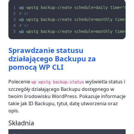
wp
wpstg
backup-create
schedule=daily
time=
'
00:
# or
wp
wpstg
backup-create
schedule=monthly
time=
'
1
# or
wp
wpstg
backup-create
schedule=monthly
time=
'
n
Sprawdzanie statusu
działającego Backupu za
pomocą WP CLI
Polecenie
wyświetla status i
wp wpstg backup-status
szczegóły działającego Backupu dostępnego w
twoim środowisku WordPress. Pokazuje informacje
takie jak ID Backupu, tytuł, datę utworzenia oraz
opis.
Składnia