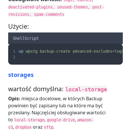
deactivated-plugins, unused-themes, post-
revisions, spam-comments
Użycie:
ShellScript
wp
wpstg
backup-create
advanced-excludes=logs,c
storages
wartość domyślna:
local-storage
Opis:
miejsca docelowe, w których Backup
powinien być zapisany lub na które ma być
przesłany. Najczęściej obsługiwane wartości
to
,
,
local-storage
google-drive
amazon-
,
oraz
.
s3
dropbox
sftp