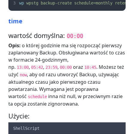
wp
wpstg
backup-create
schedule=monthly
retenti
time
wartość domyślna:
00:00
Opis:
o której godzinie ma się rozpocząć pierwszy
zaplanowany Backup. Obsługiwana wartość to czas
w formacie 24-godzinnym,
np.
,
,
,
oraz
. Możesz też
13:00
05:42
23:59
00:00
10:45
użyć
, aby od razu utworzyć Backup, używając
now
aktualnego czasu jako pierwszego czasu
powtarzania. Wymagana jest poprawna
wartość
inna niż null, w przeciwnym razie
schedule
ta opcja zostanie zignorowana.
Użycie:
ShellScript