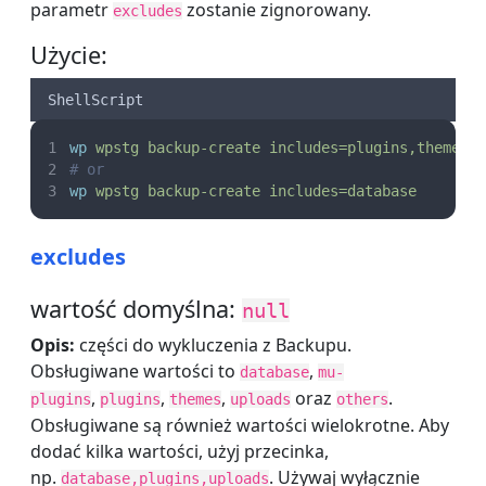
parametr
zostanie zignorowany.
excludes
Użycie:
ShellScript
wp
wpstg
backup-create
includes=plugins,themes
# or
wp
wpstg
backup-create
includes=database
excludes
wartość domyślna:
null
Opis:
części do wykluczenia z Backupu.
Obsługiwane wartości to
,
database
mu-
,
,
,
oraz
.
plugins
plugins
themes
uploads
others
Obsługiwane są również wartości wielokrotne. Aby
dodać kilka wartości, użyj przecinka,
np.
. Używaj wyłącznie
database,plugins,uploads