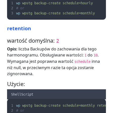
wp
wpstg
backup-create
schedule=hourly
# or
wp
wpstg
backup-create
schedule=monthly
retention
wartość domyślna:
2
Opis:
liczba Backupów do zachowania dla tego
harmonogramu. Obsługiwane wartości:
do
.
1
10
Wymagana jest poprawna wartość
inna
schedule
niż null, w przeciwnym razie ta opcja zostanie
zignorowana.
Użycie:
ShellScript
wp
wpstg
backup-create
schedule=monthly
retenti
# or