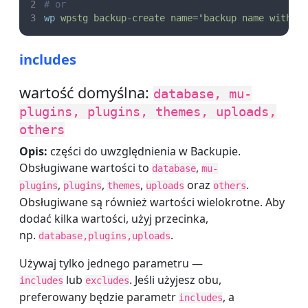
# or
wp
wpstg
backup-create
name=
'
backup name with s
includes
wartość domyślna:
database, mu-
plugins, plugins, themes, uploads,
others
Opis:
części do uwzględnienia w Backupie.
Obsługiwane wartości to
,
database
mu-
,
,
,
oraz
.
plugins
plugins
themes
uploads
others
Obsługiwane są również wartości wielokrotne. Aby
dodać kilka wartości, użyj przecinka,
np.
.
database,plugins,uploads
Używaj tylko jednego parametru —
lub
. Jeśli użyjesz obu,
includes
excludes
preferowany będzie parametr
, a
includes