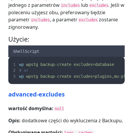
jednego z parametrów
lub
. Jeśli w
includes
excludes
poleceniu użyjesz obu, preferowany będzie
parametr
, a parametr
zostanie
includes
excludes
zignorowany.
Użycie:
ShellScript
wp
wpstg
backup-create
excludes=database
# or
wp
wpstg
backup-create
excludes=plugins,mu-plug
advanced-excludes
wartość domyślna:
null
Opis:
dodatkowe części do wykluczenia z Backupu.
Obsługiwane wartości:
logs, caches,