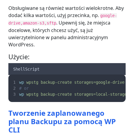
Obsługiwane są również wartości wielokrotne. Aby
dodać kilka wartości, użyj przecinka, np.
google-
. Upewnij się, że miejsca
drive,amazon-s3,sftp
docelowe, których chcesz użyć, są już
uwierzytelnione w panelu administracyjnym
WordPress.
Użycie:
ShellScript
wp
wpstg
backup-create
storages=google-drive
# or
wp
wpstg
backup-create
storages=local-storage,s
Tworzenie zaplanowanego
planu Backupu za pomocą WP
CLI