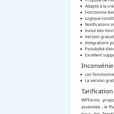
Adapté à la cré
Fonctionne bie
Logique conditi
Notifications i
Inclut des fon
Version gratuit
Intégrations p
Possibilité d’e
Excellent suppo
Inconvénie
Les fonctionn
La version grat
Tarification
WPForms propose
essentiels ; le P
pour des foncti