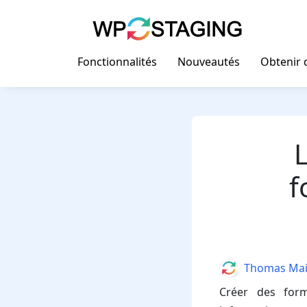
Skip
to
content
Fonctionnalités
Nouveautés
Obtenir d
L
f
Author
Thomas Mai
Créer des form