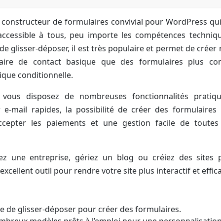
 constructeur de formulaires convivial pour WordPress qui
accessible à tous, peu importe les compétences techniq
de glisser-déposer, il est très populaire et permet de crée
aire de contact basique que des formulaires plus com
ique conditionnelle.
vous disposez de nombreuses fonctionnalités prati
r e-mail rapides, la possibilité de créer des formulaires
ccepter les paiements et une gestion facile de toutes
ez une entreprise, gériez un blog ou créiez des sites p
cellent outil pour rendre votre site plus interactif et effic
le de glisser-déposer pour créer des formulaires.
breux modèles prêts à l’emploi pour une personnalisation