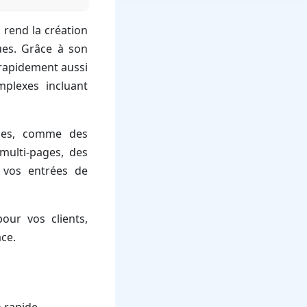
 rend la création
ues. Grâce à son
r rapidement aussi
plexes incluant
ques, comme des
 multi-pages, des
 vos entrées de
our vos clients,
ace.
 rapide.