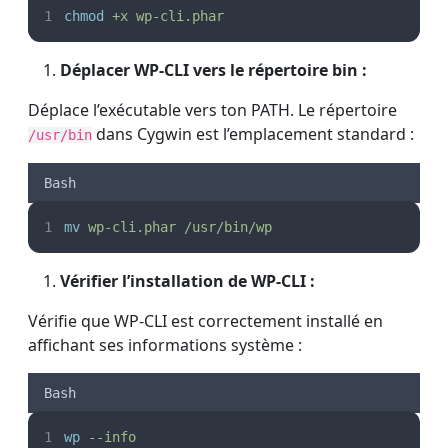
chmod
+x
wp-cli.phar
Déplacer WP-CLI vers le répertoire bin :
Déplace l’exécutable vers ton PATH. Le répertoire
dans Cygwin est l’emplacement standard :
/usr/bin
Bash
mv
wp-cli.phar
/usr/bin/wp
Vérifier l’installation de WP-CLI :
Vérifie que WP-CLI est correctement installé en
affichant ses informations système :
Bash
wp
--info