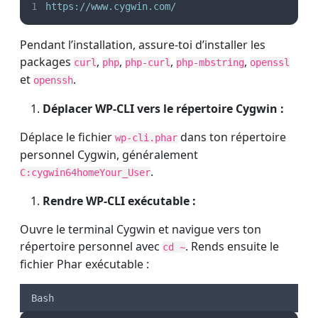
https://www.cygwin.com/
Pendant l’installation, assure-toi d’installer les
packages
,
,
,
,
curl
php
php-curl
php-mbstring
openssl
et
.
openssh
Déplacer WP-CLI vers le répertoire Cygwin :
Déplace le fichier
dans ton répertoire
wp-cli.phar
personnel Cygwin, généralement
.
C:cygwin64homeYour_User
Rendre WP-CLI exécutable :
Ouvre le terminal Cygwin et navigue vers ton
répertoire personnel avec
. Rends ensuite le
cd ~
fichier Phar exécutable :
Bash