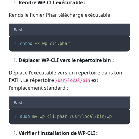
Rendre WP-CLI exécutable :
Rends le fichier Phar téléchargé exécutable :
Bash
chmod
+x
wp-cli.phar
Déplacer WP-CLI vers le répertoire bin :
Déplace l’exécutable vers un répertoire dans ton
PATH. Le répertoire
est
/usr/local/bin
l’emplacement standard :
Bash
sudo
mv
wp-cli.phar
/usr/local/bin/wp
Vérifier l’installation de WP-CLI :