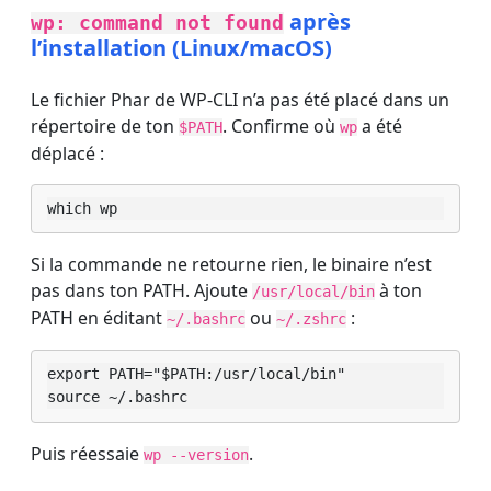
après
wp: command not found
l’installation (Linux/macOS)
Le fichier Phar de WP-CLI n’a pas été placé dans un
répertoire de ton
. Confirme où
a été
$PATH
wp
déplacé :
which wp
Si la commande ne retourne rien, le binaire n’est
pas dans ton PATH. Ajoute
à ton
/usr/local/bin
PATH en éditant
ou
:
~/.bashrc
~/.zshrc
export PATH="$PATH:/usr/local/bin"

source ~/.bashrc
Puis réessaie
.
wp --version