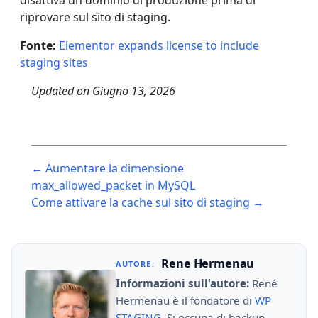
disattiva un dominio di produzione prima di
riprovare sul sito di staging.
Fonte:
Elementor expands license to include
staging sites
Updated on
Giugno 13, 2026
Post
← Aumentare la dimensione
navigation
max_allowed_packet in MySQL
Come attivare la cache sul sito di staging →
Rene Hermenau
AUTORE:
Informazioni sull'autore:
René
Hermenau è il fondatore di
WP
STAGING
. Si occupa di backup