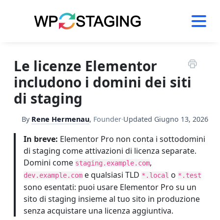
Skip
to
content
Le licenze Elementor
includono i domini dei siti
di staging
By
Rene Hermenau
,
Founder
·
Updated
Giugno 13, 2026
In breve:
Elementor Pro non conta i sottodomini
di staging come attivazioni di licenza separate.
Domini come
,
staging.example.com
e qualsiasi TLD
o
dev.example.com
*.local
*.test
sono esentati: puoi usare Elementor Pro su un
sito di staging insieme al tuo sito in produzione
senza acquistare una licenza aggiuntiva.