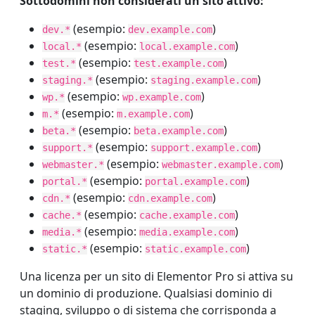
Sottodomini non considerati un sito attivo:
(esempio:
)
dev.*
dev.example.com
(esempio:
)
local.*
local.example.com
(esempio:
)
test.*
test.example.com
(esempio:
)
staging.*
staging.example.com
(esempio:
)
wp.*
wp.example.com
(esempio:
)
m.*
m.example.com
(esempio:
)
beta.*
beta.example.com
(esempio:
)
support.*
support.example.com
(esempio:
)
webmaster.*
webmaster.example.com
(esempio:
)
portal.*
portal.example.com
(esempio:
)
cdn.*
cdn.example.com
(esempio:
)
cache.*
cache.example.com
(esempio:
)
media.*
media.example.com
(esempio:
)
static.*
static.example.com
Una licenza per un sito di Elementor Pro si attiva su
un dominio di produzione. Qualsiasi dominio di
staging, sviluppo o di sistema che corrisponda a