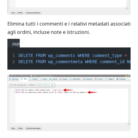
Elimina tutti i commenti e i relativi metadati associati
agli ordini, incluse note e istruzioni.
PHP
DELETE
FROM
wp_comments
WHERE
comment_type
=
'or
DELETE
FROM
wp_commentmeta
WHERE
comment_id
NOT