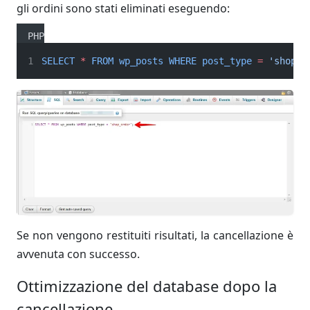
gli ordini sono stati eliminati eseguendo:
PHP
SELECT
*
FROM
wp_posts
WHERE
post_type
=
'shop_o
Se non vengono restituiti risultati, la cancellazione è
avvenuta con successo.
Ottimizzazione del database dopo la
cancellazione