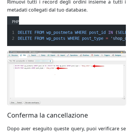
Rimuovi tutti i record degli ordini insieme a tutti i
metadati collegati dal tuo database.
PHP
DELETE
FROM
wp_postmeta
WHERE
post_id
IN
 (
SELECT
DELETE
FROM
wp_posts
WHERE
post_type
=
'shop_ord
Conferma la cancellazione
Dopo aver eseguito queste query, puoi verificare se