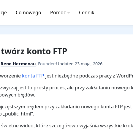
cje
Co nowego
Pomoc
Cennik
twórz konto FTP
y
Rene Hermenau
,
Founder
·
Updated
23 maja, 2026
tworzenie
konta FTP
jest niezbędne podczas pracy z WordP
zwyczaj jest to prosty proces, ale przy zakładaniu nowego 
powych błędów.
jczęstszym błędem przy zakładaniu nowego konta FTP jest to
b „public_html”.
 świetne wideo, które szczegółowo wyjaśnia wszystkie kro