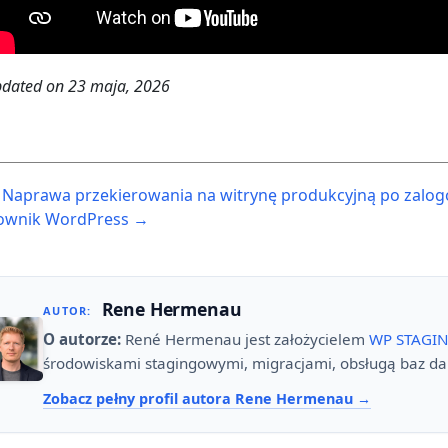
dated on
23 maja, 2026
ost
Naprawa przekierowania na witrynę produkcyjną po zalo
avigation
ownik WordPress →
Rene Hermenau
AUTOR:
O autorze:
René Hermenau jest założycielem
WP STAGI
środowiskami stagingowymi, migracjami, obsługą baz da
Zobacz pełny profil autora Rene Hermenau