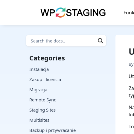
Skip
to
Funk
content
U
Categories
B
Instalacja
U
Zakup i licencja
Za
Migracja
ty
Remote Sync
Na
Staging Sites
lu
Multisites
To
Backup i przywracanie