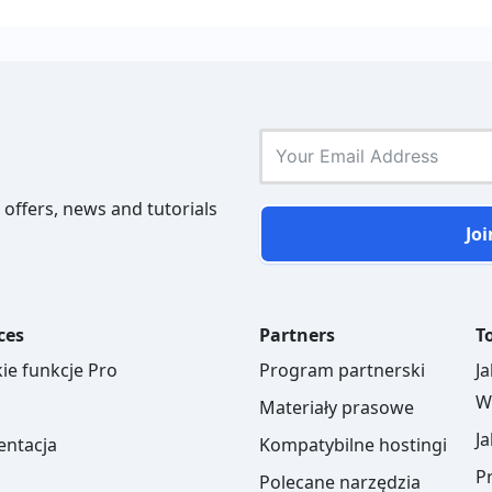
 offers, news and tutorials
Joi
ces
Partners
To
ie funkcje Pro
Program partnerski
J
W
Materiały prasowe
J
ntacja
Kompatybilne hostingi
P
Polecane narzędzia