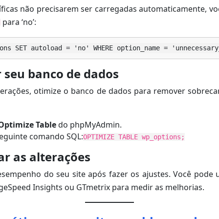
ficas não precisarem ser carregadas automaticamente, voc
para ‘no’:
d
ons SET autoload = 'no' WHERE option_name = 'unnecessary
r seu banco de dados
lterações, otimize o banco de dados para remover sobreca
Optimize Table
do phpMyAdmin.
seguinte comando SQL:
OPTIMIZE TABLE wp_options;
r as alterações
empenho do seu site após fazer os ajustes. Você pode 
eSpeed Insights ou GTmetrix para medir as melhorias.