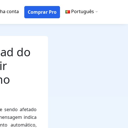
ha conta
Português
Comprar Pro
oad do
ir
ho
e sendo afetado
 mensagem indica
to automático,