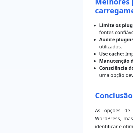
Melhores 
carregam
Limite os plug
fontes confiáve
Audite plugin
utilizados.
Use cache:
Imp
Manutenção d
Consciência d
uma opção deve
Conclusão
As opções de 
WordPress, mas
identificar e ot