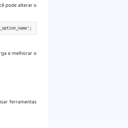
ê pode alterar o
_option_name';
rga e melhorar o
usar ferramentas