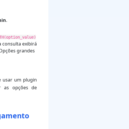
in
.
TH(option_value)
a consulta exibirá
 Opções grandes
e usar um plugin
r as opções de
egamento