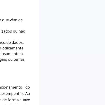
de que vêm de
lizados ou não
nco de dados.
riodicamente.
adosamente se
gins ou temas.
ncionamento do
 desempenho. Ao
ne de forma suave