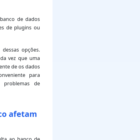
 banco de dados
es de plugins ou
 dessas opções.
oda vez que uma
ente de os dados
onveniente para
ar problemas de
co afetam
lta ao banco de