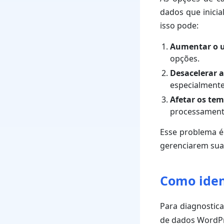
dados que inici
isso pode:
Aumentar o u
opções.
Desacelerar a
especialmente
Afetar os te
processamento
Esse problema é
gerenciarem sua
Como iden
Para diagnostica
de dados WordPr