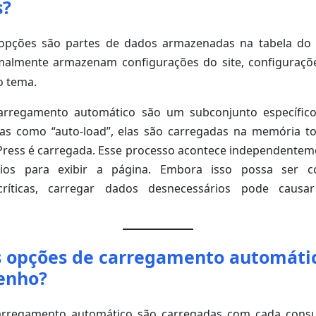
s?
opções são partes de dados armazenadas na tabela do
malmente armazenam configurações do site, configuraçõ
o tema.
arregamento automático são um subconjunto específico
s como “auto-load”, elas são carregadas na memória t
ress é carregada. Esse processo acontece independentem
ios para exibir a página. Embora isso possa ser c
críticas, carregar dados desnecessários pode caus
s opções de carregamento automáti
enho?
arregamento automático são carregadas com cada consu