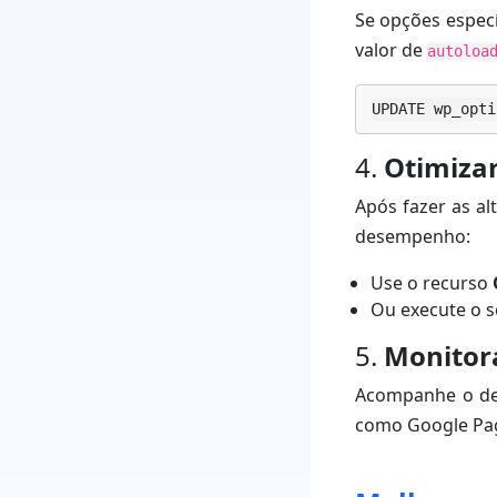
Se opções especí
valor de
autoloa
UPDATE wp_opti
4.
Otimiza
Após fazer as a
desempenho:
Use o recurso
Ou execute o 
5.
Monitora
Acompanhe o des
como Google Pag