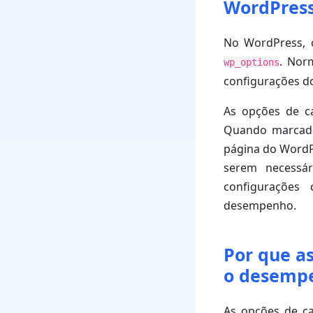
WordPres
No WordPress, 
. Nor
wp_options
configurações d
As opções de c
Quando marcada
página do WordP
serem necessár
configurações 
desempenho.
Por que a
o desemp
As opções de c