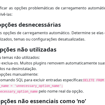
ificar as opções problemáticas de carregamento automátic
lvê-las:
opções desnecessárias
es opções de carregamento automático. Determine se elas 
ilizados, temas ou configurações desatualizadas.
opções não utilizadas
u temas não utilizados:
e exclua-os. Muitos plugins removem automaticamente sua
os na desinstalação.
opções manualmente:
omando SQL para excluir entradas específicas:
DELETE FROM
_name = 'unnecessary_option_name';
pelo nome real da opção.
necessary_option_name
opções não essenciais como ‘no’