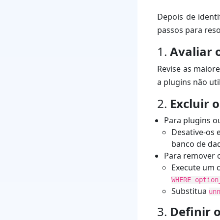
Depois de ident
passos para reso
1.
Avaliar 
Revise as maior
a plugins não ut
2.
Excluir 
Para plugins o
Desative-os 
banco de dad
Para remover 
Execute um c
WHERE option
Substitua
un
3.
Definir 