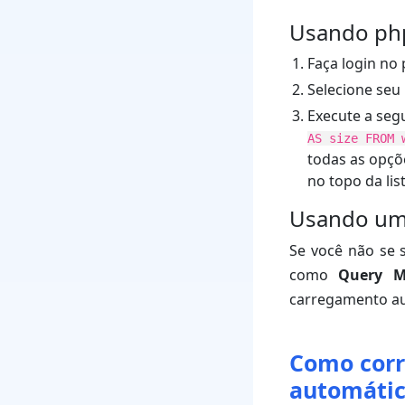
Usando p
Faça login no
Selecione seu
Execute a seg
AS size FROM 
todas as opç
no topo da lis
Usando um
Se você não se 
como
Query M
carregamento au
Como corr
automáti