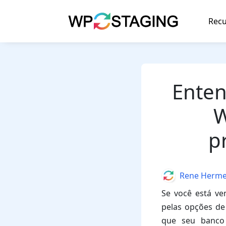
Skip
to
Recu
content
Enten
W
p
Author
Rene Herm
Se você está v
pelas opções de
que seu banco