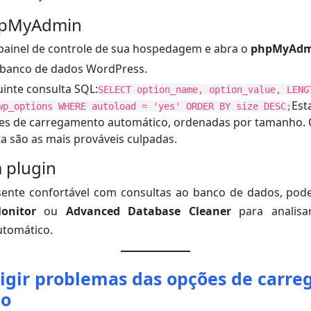
hpMyAdmin
 painel de controle de sua hospedagem e abra o
phpMyAdm
 banco de dados WordPress.
uinte consulta SQL:
SELECT option_name, option_value, LENG
Est
wp_options WHERE autoload = 'yes' ORDER BY size DESC;
ões de carregamento automático, ordenadas por tamanho.
ta são as mais prováveis culpadas.
 plugin
sente confortável com consultas ao banco de dados, pod
onitor
ou
Advanced Database Cleaner
para analisa
tomático.
igir problemas das opções de carr
co