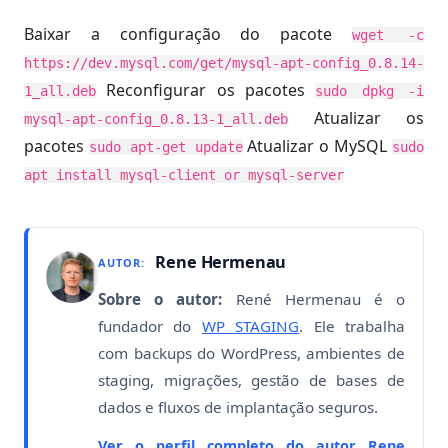
Baixar a configuração do pacote
wget -c
https://dev.mysql.com/get/mysql-apt-config_0.8.14-
Reconfigurar os pacotes
1_all.deb
sudo dpkg -i
Atualizar os
mysql-apt-config_0.8.13-1_all.deb
pacotes
Atualizar o MySQL
sudo apt-get update
sudo
apt install mysql-client or mysql-server
Rene Hermenau
AUTOR:
Sobre o autor:
René Hermenau é o
fundador do
WP STAGING
. Ele trabalha
com backups do WordPress, ambientes de
staging, migrações, gestão de bases de
dados e fluxos de implantação seguros.
Ver o perfil completo do autor Rene