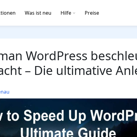
tionen
Was ist neu
Hilfe
Preise
man WordPress beschle
cht – Die ultimative An
enau