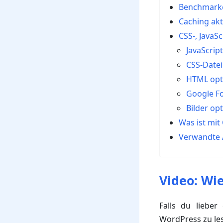
Benchmarke
Caching akt
CSS-, JavaS
JavaScrip
CSS-Datei
HTML opt
Google Fo
Bilder op
Was ist mit
Verwandte A
Video: Wi
Falls du lieber
WordPress zu les