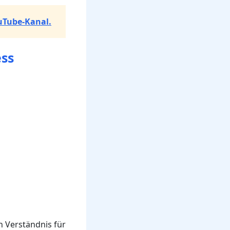
uTube-Kanal.
ess
n Verständnis für