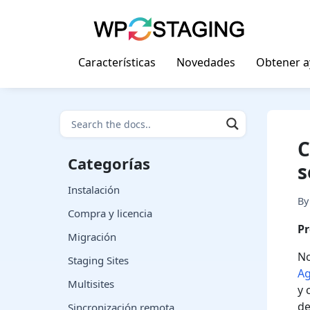
Skip
to
content
Características
Novedades
Obtener 
C
Categorías
s
Instalación
B
Compra y licencia
Pr
Migración
No
Staging Sites
Ag
Multisites
y 
de
Sincronización remota