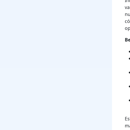
In
va
nu
có
op
Be
Es
má