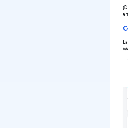
¡D
en
C
La
Wo