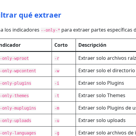
iltrar qué extraer
a los indicadores
para extraer partes específicas 
--only-*
ndicador
Corto
Descripción
Extraer solo archivos ra
-only-wproot
-r
Extraer solo el directori
-only-wpcontent
-w
Extraer solo Plugins
-only-plugins
-i
Extraer solo Themes
-only-themes
-t
Extraer solo Plugins de u
-only-muplugins
-m
Extraer solo uploads
-only-uploads
-u
Extraer solo archivos de
-only-languages
-g