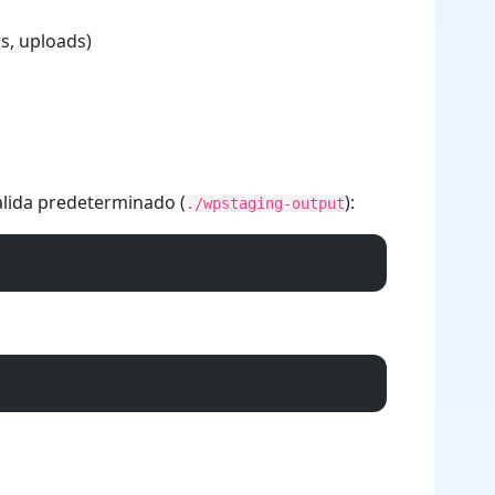
s, uploads)
salida predeterminado (
):
./wpstaging-output