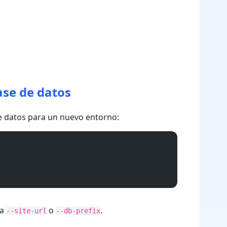
ase de datos
 de datos para un nuevo entorno:
sa
o
.
--site-url
--db-prefix