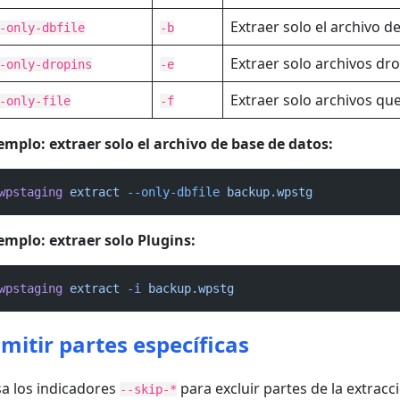
Extraer solo el archivo d
-only-dbfile
-b
Extraer solo archivos dro
-only-dropins
-e
Extraer solo archivos qu
-only-file
-f
emplo: extraer solo el archivo de base de datos:
wpstaging
extract
--only-dbfile
backup.wpstg
emplo: extraer solo Plugins:
wpstaging
extract
-i
backup.wpstg
mitir partes específicas
a los indicadores
para excluir partes de la extracc
--skip-*