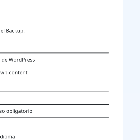
del Backup:
íz de WordPress
o wp-content
so obligatorio
 idioma