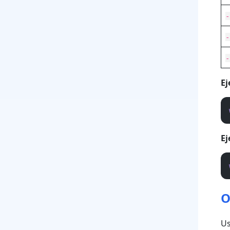
-
-
-
Ej
Ej
O
Us