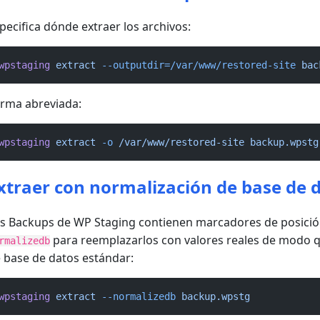
pecifica dónde extraer los archivos:
wpstaging
extract
--outputdir=/var/www/restored-site
bac
rma abreviada:
wpstaging
extract
-o
/var/www/restored-site
backup.wpstg
xtraer con normalización de base de 
s Backups de WP Staging contienen marcadores de posición
para reemplazarlos con valores reales de modo qu
rmalizedb
 base de datos estándar:
wpstaging
extract
--normalizedb
backup.wpstg