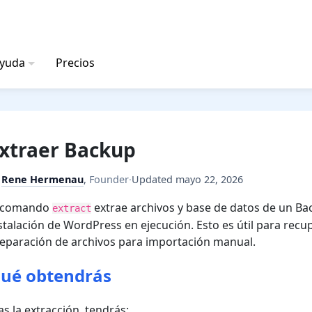
ayuda
Precios
xtraer Backup
y
Rene Hermenau
,
Founder
·
Updated
mayo 22, 2026
l comando
extrae archivos y base de datos de un Ba
extract
stalación de WordPress en ejecución. Esto es útil para recup
eparación de archivos para importación manual.
ué obtendrás
as la extracción, tendrás: