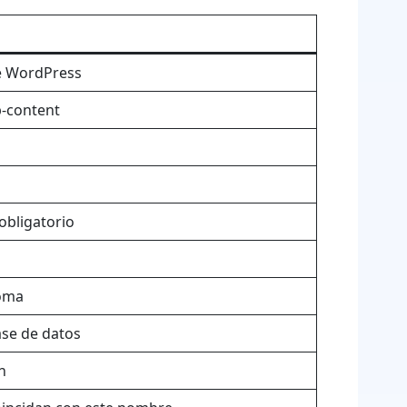
de WordPress
p-content
obligatorio
ioma
ase de datos
n