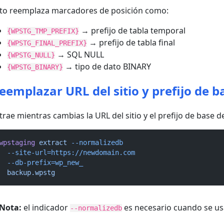
to reemplaza marcadores de posición como:
→ prefijo de tabla temporal
{WPSTG_TMP_PREFIX}
→ prefijo de tabla final
{WPSTG_FINAL_PREFIX}
→ SQL NULL
{WPSTG_NULL}
→ tipo de dato BINARY
{WPSTG_BINARY}
eemplazar URL del sitio y prefijo de b
trae mientras cambias la URL del sitio y el prefijo de base
wpstaging
extract
--normalizedb
--site-url=https://newdomain.com
--db-prefix=wp_new_
backup.wpstg
Nota:
el indicador
es necesario cuando se u
--normalizedb