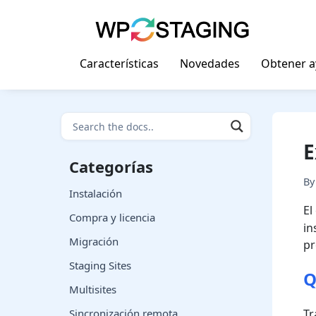
Skip
to
content
Características
Novedades
Obtener 
E
Categorías
B
Instalación
E
Compra y licencia
in
Migración
pr
Staging Sites
Q
Multisites
Sincronización remota
Tr