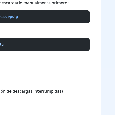
 descargarlo manualmente primero:
kup.wpstg
tg
ión de descargas interrumpidas)