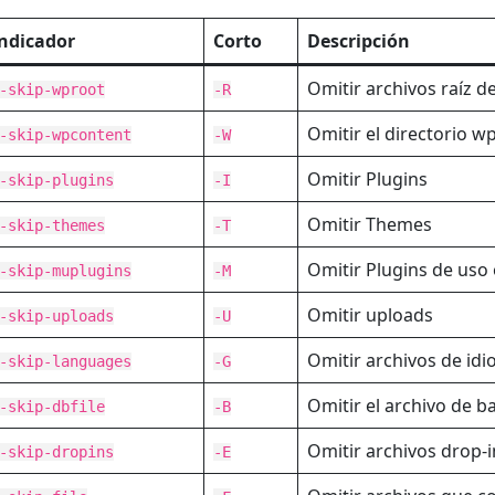
ndicador
Corto
Descripción
Omitir archivos raíz 
-skip-wproot
-R
Omitir el directorio w
-skip-wpcontent
-W
Omitir Plugins
-skip-plugins
-I
Omitir Themes
-skip-themes
-T
Omitir Plugins de uso 
-skip-muplugins
-M
Omitir uploads
-skip-uploads
-U
Omitir archivos de id
-skip-languages
-G
Omitir el archivo de b
-skip-dbfile
-B
Omitir archivos drop-i
-skip-dropins
-E