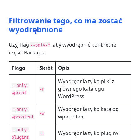
Filtrowanie tego, co ma zostać
wyodrębnione
Użyj flag
, aby wyodrębnić konkretne
--only-*
części Backupu:
Flaga
Skrót
Opis
Wyodrębnia tylko pliki z
--only-
głównego katalogu
-r
wproot
WordPress
Wyodrębnia tylko katalog
--only-
-w
wp-content
wpcontent
--only-
Wyodrębnia tylko pluginy
-i
plugins