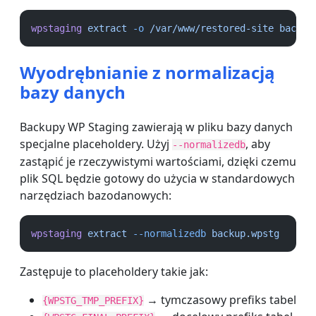
wpstaging
extract
-o
/var/www/restored-site
backup
Wyodrębnianie z normalizacją
bazy danych
Backupy WP Staging zawierają w pliku bazy danych
specjalne placeholdery. Użyj
, aby
--normalizedb
zastąpić je rzeczywistymi wartościami, dzięki czemu
plik SQL będzie gotowy do użycia w standardowych
narzędziach bazodanowych:
wpstaging
extract
--normalizedb
backup.wpstg
Zastępuje to placeholdery takie jak:
→ tymczasowy prefiks tabel
{WPSTG_TMP_PREFIX}