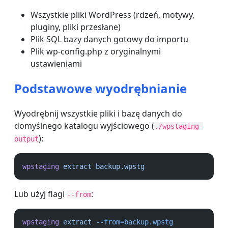
Wszystkie pliki WordPress (rdzeń, motywy,
pluginy, pliki przesłane)
Plik SQL bazy danych gotowy do importu
Plik wp-config.php z oryginalnymi
ustawieniami
Podstawowe wyodrębnianie
Wyodrębnij wszystkie pliki i bazę danych do
domyślnego katalogu wyjściowego (
./wpstaging-
):
output
wpstaging
extract
backup.wpstg
Lub użyj flagi
:
--from
wpstaging
extract
--from=backup.wpstg