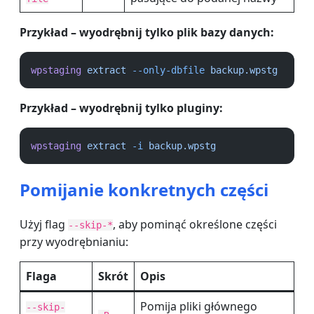
Przykład – wyodrębnij tylko plik bazy danych:
wpstaging
extract
--only-dbfile
backup.wpstg
Przykład – wyodrębnij tylko pluginy:
wpstaging
extract
-i
backup.wpstg
Pomijanie konkretnych części
Użyj flag
, aby pominąć określone części
--skip-*
przy wyodrębnianiu:
Flaga
Skrót
Opis
Pomija pliki głównego
--skip-