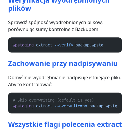
plików
Sprawdź spójność wyodrębnionych plików,
porównując sumy kontrolne z Backupem:
wpstaging
extract
--verify
backup.wpstg
Zachowanie przy nadpisywaniu
Domyślnie wyodrębnianie nadpisuje istniejące pliki.
Aby to kontrolować:
# Skip overwriting (default is yes)
wpstaging
extract
--overwrite=no
backup.wpstg
Wszystkie flagi polecenia extract