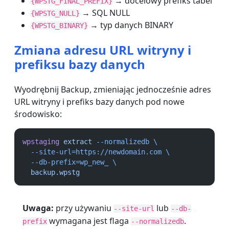
→ docelowy prefiks tabel
{WPSTG_FINAL_PREFIX}
→ SQL NULL
{WPSTG_NULL}
→ typ danych BINARY
{WPSTG_BINARY}
Zmiana adresu URL witryny i
prefiksu bazy danych
Wyodrębnij Backup, zmieniając jednocześnie adres
URL witryny i prefiks bazy danych pod nowe
środowisko:
wpstaging
extract
--normalizedb
\
--site-url=https://newdomain.com
\
--db-prefix=wp_new_
\
backup.wpstg
Uwaga:
przy używaniu
lub
--site-url
--db-
wymagana jest flaga
.
prefix
--normalizedb