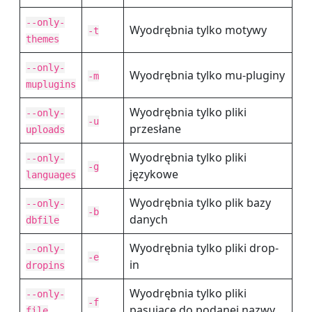
--only-
Wyodrębnia tylko motywy
-t
themes
--only-
Wyodrębnia tylko mu-pluginy
-m
muplugins
Wyodrębnia tylko pliki
--only-
-u
przesłane
uploads
Wyodrębnia tylko pliki
--only-
-g
językowe
languages
Wyodrębnia tylko plik bazy
--only-
-b
danych
dbfile
Wyodrębnia tylko pliki drop-
--only-
-e
in
dropins
Wyodrębnia tylko pliki
--only-
-f
pasujące do podanej nazwy
file