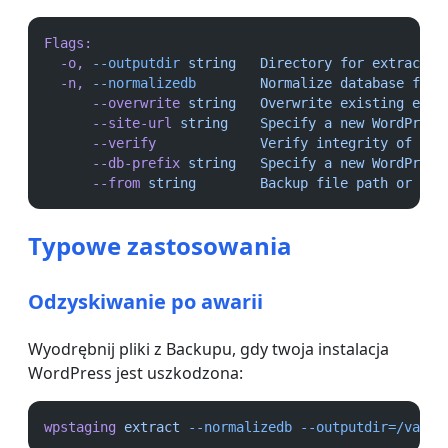
Flags:
-o,
--outputdir
string
Directory
for
extracted
-n,
--normalizedb
Normalize
database
file
--overwrite
string
Overwrite
existing
extr
--site-url
string
Specify
a
new
WordPress
--verify
Verify
integrity
of
ext
--db-prefix
string
Specify
a
new
WordPress
--from
string
Backup
file
path
or
rem
Typowe zastosowania
Odzyskiwanie po awarii
Wyodrębnij pliki z Backupu, gdy twoja instalacja
WordPress jest uszkodzona:
wpstaging
extract
--normalizedb
--outputdir=/var/w