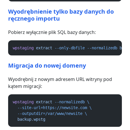
Wyodrębnienie tylko bazy danych do
ręcznego importu
Pobierz wyłącznie plik SQL bazy danych:
wpstaging
extract
--only-dbfile
--normalizedb
back
Migracja do nowej domeny
Wyodrębnij z nowym adresem URL witryny pod
kątem migracji:
wpstaging
extract
--normalizedb
\
--site-url=https://newsite.com
\
--outputdir=/var/www/newsite
\
backup.wpstg