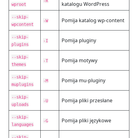
-R
katalogu WordPress
wproot
--skip-
Pomija katalog wp-content
-W
wpcontent
--skip-
Pomija pluginy
-I
plugins
--skip-
Pomija motywy
-T
themes
--skip-
Pomija mu-pluginy
-M
muplugins
--skip-
Pomija pliki przesłane
-U
uploads
--skip-
Pomija pliki językowe
-G
languages
--skip-