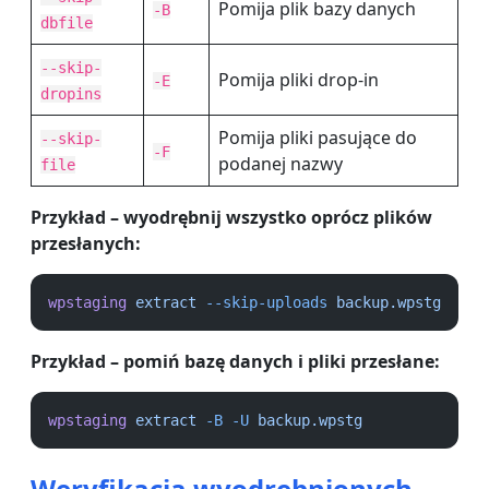
Pomija plik bazy danych
-B
dbfile
--skip-
Pomija pliki drop-in
-E
dropins
Pomija pliki pasujące do
--skip-
-F
podanej nazwy
file
Przykład – wyodrębnij wszystko oprócz plików
przesłanych:
wpstaging
extract
--skip-uploads
backup.wpstg
Przykład – pomiń bazę danych i pliki przesłane:
wpstaging
extract
-B
-U
backup.wpstg
Weryfikacja wyodrębnionych