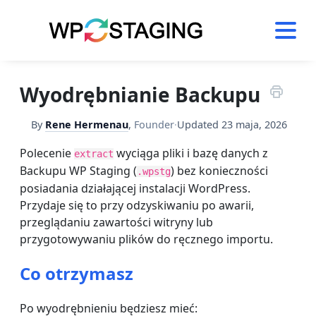
Skip
to
content
Wyodrębnianie Backupu
By
Rene Hermenau
,
Founder
·
Updated
23 maja, 2026
Polecenie
wyciąga pliki i bazę danych z
extract
Backupu WP Staging (
) bez konieczności
.wpstg
posiadania działającej instalacji WordPress.
Przydaje się to przy odzyskiwaniu po awarii,
przeglądaniu zawartości witryny lub
przygotowywaniu plików do ręcznego importu.
Co otrzymasz
Po wyodrębnieniu będziesz mieć: