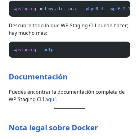
wpstaging
add
mysite.local
--php=8.4
--wp=6.2.1
--
Descubre todo lo que WP Staging CLI puede hacer;
hay mucho más:
wpstaging
--help
Documentación
Puedes encontrar la documentación completa de
WP Staging CLI
aquí
.
Nota legal sobre Docker