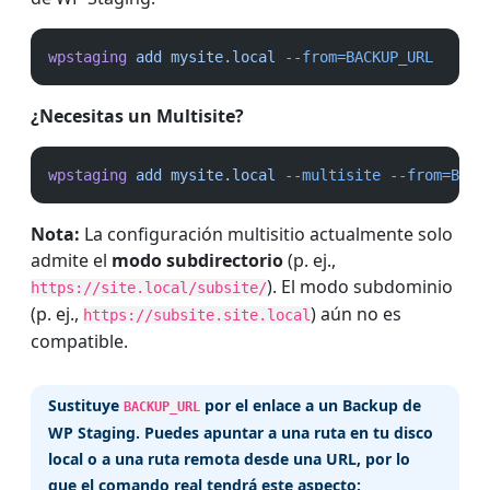
wpstaging
add
mysite.local
--from=BACKUP_URL
¿Necesitas un Multisite?
wpstaging
add
mysite.local
--multisite
--from=BACK
Nota:
La configuración multisitio actualmente solo
admite el
modo subdirectorio
(p. ej.,
). El modo subdominio
https://site.local/subsite/
(p. ej.,
) aún no es
https://subsite.site.local
compatible.
Sustituye
por el enlace a un Backup de
BACKUP_URL
WP Staging. Puedes apuntar a una ruta en tu disco
local o a una ruta remota desde una URL, por lo
que el comando real tendrá este aspecto: