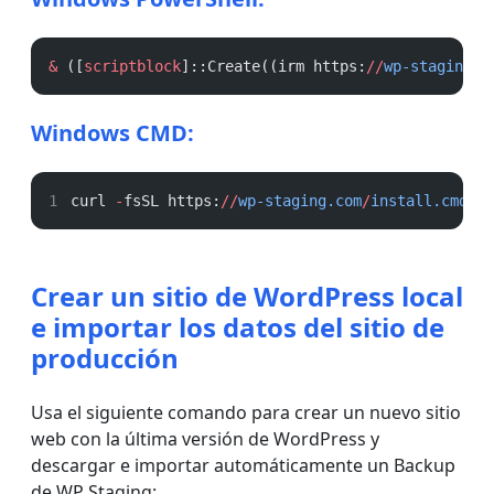
&
 ([
scriptblock
]::Create((irm https:
//
wp-staging.c
Windows CMD:
curl 
-
fsSL https:
//
wp-staging.com
/
install.cmd
-
Crear un sitio de WordPress local
e importar los datos del sitio de
producción
Usa el siguiente comando para crear un nuevo sitio
web con la última versión de WordPress y
descargar e importar automáticamente un Backup
de WP Staging: