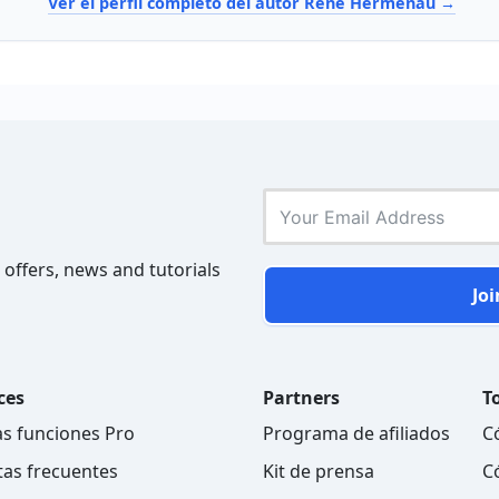
Ver el perfil completo del autor Rene Hermenau
 offers, news and tutorials
Joi
ces
Partners
To
as funciones Pro
Programa de afiliados
C
as frecuentes
Kit de prensa
C