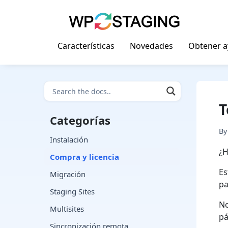
Skip
to
content
Características
Novedades
Obtener 
T
Categorías
B
Instalación
¿H
Compra y licencia
Es
Migración
pa
Staging Sites
No
Multisites
pá
Sincronización remota