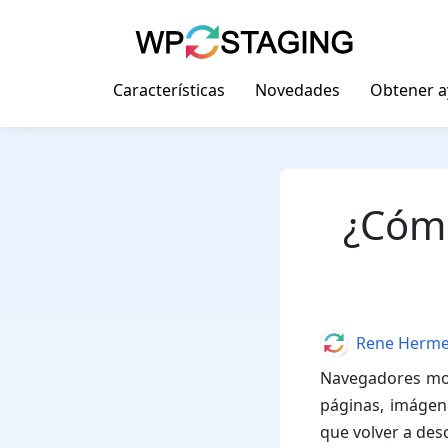
Skip
to
content
Características
Novedades
Obtener 
¿Cómo
Author
Rene Herm
Navegadores mod
páginas, imágene
que volver a des