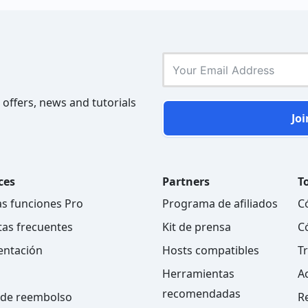
 offers, news and tutorials
Joi
ces
Partners
To
as funciones Pro
Programa de afiliados
C
as frecuentes
Kit de prensa
C
ntación
Hosts compatibles
T
Herramientas
A
recomendadas
a de reembolso
R