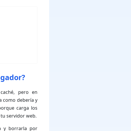
egador?
 caché, pero en
a como debería y
porque carga los
 tu servidor web.
a y borrarla por