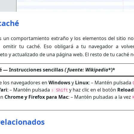
caché
 un comportamiento extraño y los elementos del sitio n
 omitir tu caché. Eso obligará a tu navegador a volve
to y actualizado de una página web. El resto de tu caché n
é — Instrucciones sencillas
( fuente: Wikipedia
*)*
de los navegadores en
Windows
y
Linux
: – Mantén pulsada
ari
: – Mantén pulsada
y haz clic en el botón
Reload
⇧ Shift
En
Chrome y Firefox para Mac
: – Mantén pulsadas a la vez
relacionados