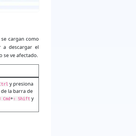
o se cargan como
r a descargar el
o se ve afectado.
y presiona
Ctrl
de la barra de
+
y
⌘ Cmd
⇧ Shift