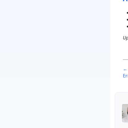
Up
P
← 
n
Er