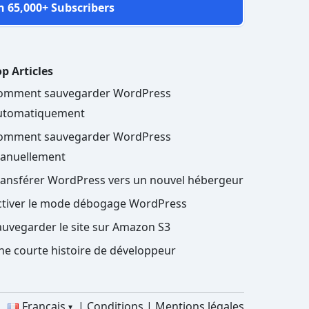
n 65,000+ Subscribers
p Articles
omment sauvegarder WordPress
utomatiquement
omment sauvegarder WordPress
anuellement
ransférer WordPress vers un nouvel hébergeur
ctiver le mode débogage WordPress
auvegarder le site sur Amazon S3
ne courte histoire de développeur
Français
Conditions
Mentions légales