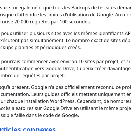
sure-toi également que tous les Backups de tes sites déma
 risque d’atteindre les limites d’utilisation de Google. Au m
torise 20 000 requêtes par 100 secondes.
 peux utiliser plusieurs sites avec les mêmes identifiants AP
exécutent pas simultanément. Le nombre exact de sites dépe
ckups planifiés et périodiques créés.
 pourrais commencer avec environ 10 sites par projet, et si
authentification vers Google Drive, tu peux créer davantage
mbre de requêtes par projet.
squ’à présent, Google n’a pas officiellement reconnu ce pro
cumentation. Leurs guides officiels mettent uniquement en 
ur chaque installation WordPress. Cependant, de nombreux 
accès aléatoires sur Google Drive en utilisant le même proje
ssible faille dans le code de Google.
rticles connexes