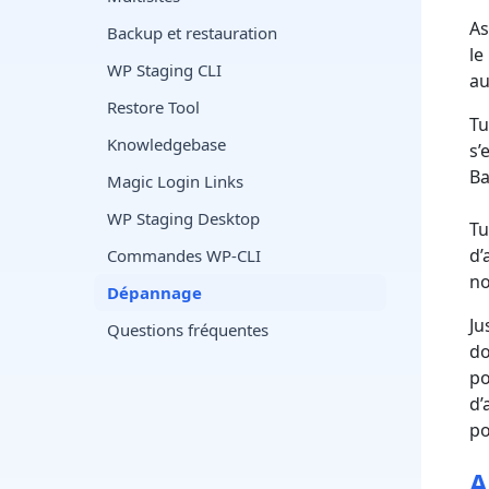
As
Backup et restauration
le
WP Staging CLI
au
Restore Tool
Tu
Knowledgebase
s’
Ba
Magic Login Links
WP Staging Desktop
Tu
d’
Commandes WP-CLI
no
Dépannage
Ju
Questions fréquentes
do
po
d’
po
A