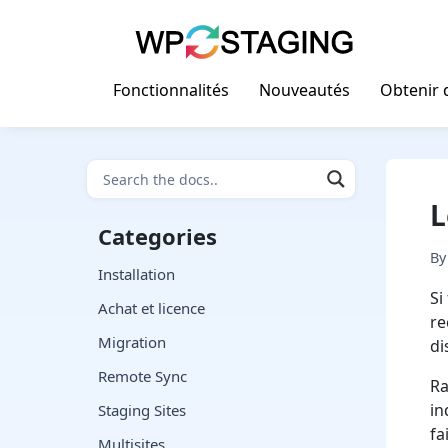
Skip
to
content
Fonctionnalités
Nouveautés
Obtenir d
L
Categories
B
Installation
Si
Achat et licence
re
Migration
di
Remote Sync
Ra
in
Staging Sites
fa
Multisites