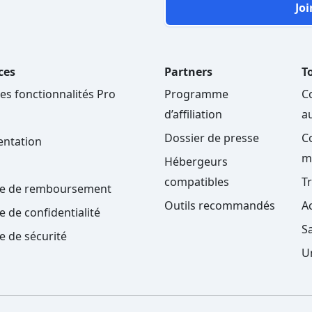
Joi
ces
Partners
To
les fonctionnalités Pro
Programme
C
d’affiliation
a
Dossier de presse
C
ntation
m
Hébergeurs
compatibles
T
ue de remboursement
Outils recommandés
A
e de confidentialité
S
ue de sécurité
U