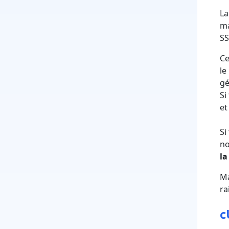
La
ma
SS
Ce
le
gé
Si
et
Si
no
la
Ma
ra
c