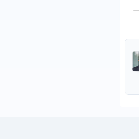
P
← 
n