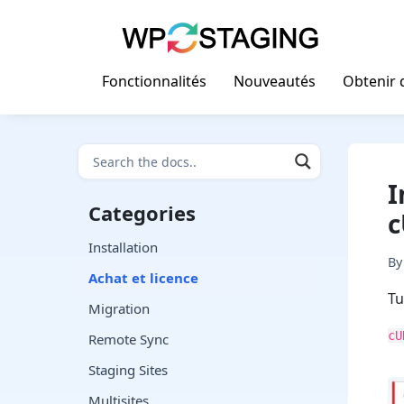
Skip
to
content
Fonctionnalités
Nouveautés
Obtenir d
I
Categories
c
Installation
B
Achat et licence
Tu
Migration
cU
Remote Sync
Staging Sites
Multisites