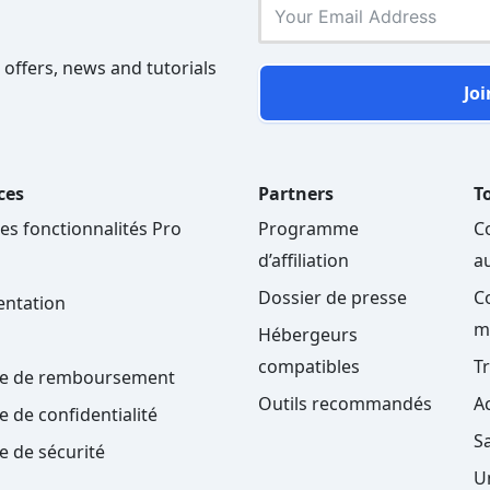
 offers, news and tutorials
Joi
ces
Partners
To
les fonctionnalités Pro
Programme
C
d’affiliation
a
Dossier de presse
C
ntation
m
Hébergeurs
compatibles
T
ue de remboursement
Outils recommandés
A
e de confidentialité
S
ue de sécurité
U