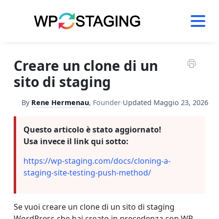
Skip
to
content
Creare un clone di un
sito di staging
By
Rene Hermenau
,
Founder
·
Updated
Maggio 23, 2026
Questo articolo è stato aggiornato!
Usa invece il link qui sotto:
https://wp-staging.com/docs/cloning-a-
staging-site-testing-push-method/
Se vuoi creare un clone di un sito di staging
WordPress che hai creato in precedenza con WP