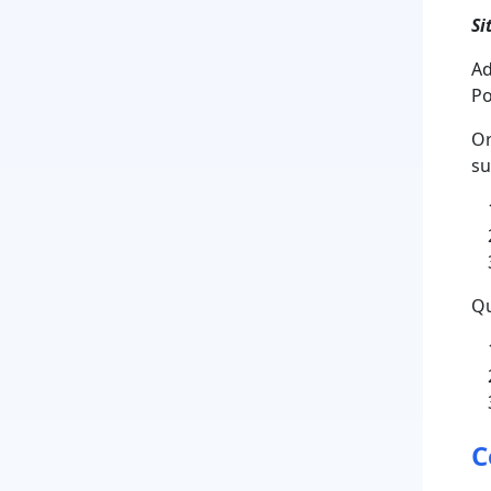
Si
Ad
Po
Or
su
Qu
C