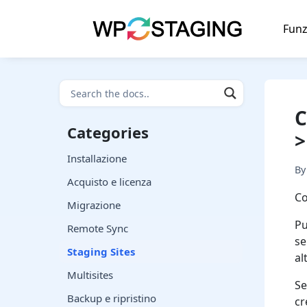
Skip
to
Funz
content
C
Categories
>
Installazione
B
Acquisto e licenza
Co
Migrazione
Pu
Remote Sync
se
Staging Sites
al
Multisites
Se
Backup e ripristino
cr