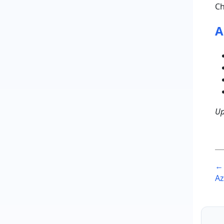
Ch
A
Up
P
← 
n
Az