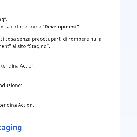
ng”.
hetta il clone come “
Development
“.
asi cosa senza preoccuparti di rompere nulla
ent” al sito “Staging”.
 tendina Action.
produzione:
tendina Action.
staging