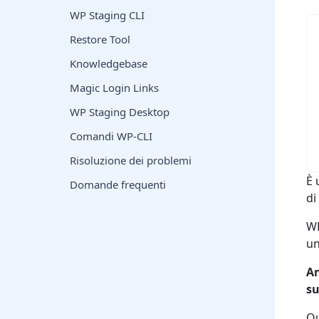
WP Staging CLI
Restore Tool
Knowledgebase
Magic Login Links
WP Staging Desktop
Comandi WP-CLI
Risoluzione dei problemi
È 
Domande frequenti
di
WP
un
An
su
Qu