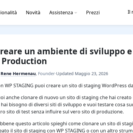
Il
ionalità
Novità
Assistenza
Prezzi
reare un ambiente di sviluppo e
 Production
y
Rene Hermenau
,
Founder
·
Updated
Maggio 23, 2026
n WP STAGING puoi creare un sito di staging WordPress da 
oi anche clonare di nuovo un sito di staging che hai creato 
 hai bisogno di diversi siti di sviluppo e vuoi testare cosa s
tro sito di test senza influire sul vero sito di produzione.
bbene questo articolo spieghi come clonare un sito di sta
eato il sito di staging con WP STAGING o con un altro stru