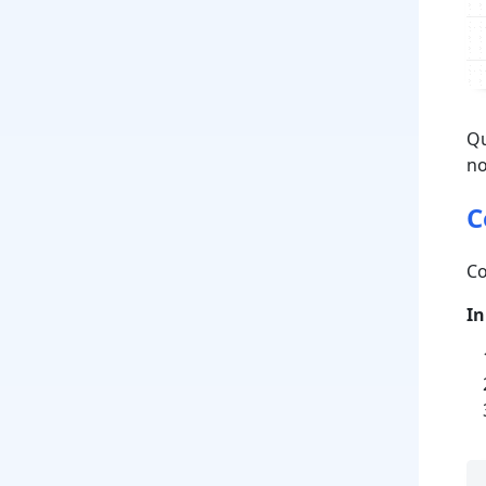
Qu
no
C
Co
In