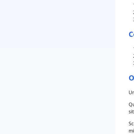
C
O
​U
Qu
si
Sc
mi