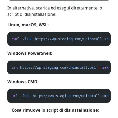
In alternativa, scarica ed esegui direttamente lo
script di disinstallazione:
Linux, macOS, WSL:
curl
-fsSL
https://wp-staging.com/uninstall.sh
|
b
Windows PowerShell:
irm
https://wp-staging.com/uninstall.ps1
|
iex
Windows CMD:
url
-fsSL
https://wp-staging.com/uninstall.cmd
-o
Cosa rimuove lo script di disinstallazione: