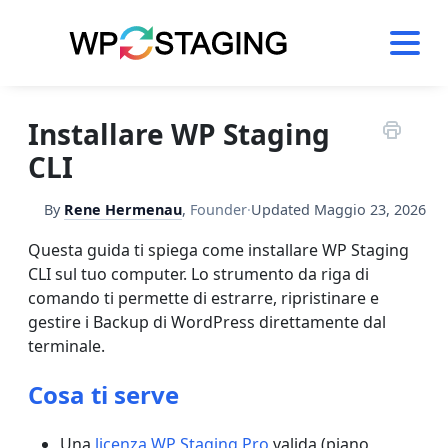
Skip
to
content
Installare WP Staging
CLI
By
Rene Hermenau
,
Founder
·
Updated
Maggio 23, 2026
Questa guida ti spiega come installare WP Staging
CLI sul tuo computer. Lo strumento da riga di
comando ti permette di estrarre, ripristinare e
gestire i Backup di WordPress direttamente dal
terminale.
Cosa ti serve
Una
licenza WP Staging Pro
valida (piano