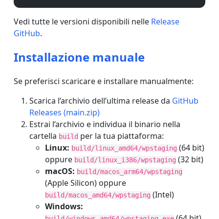
Vedi tutte le versioni disponibili nelle
Release
GitHub
.
Installazione manuale
Se preferisci scaricare e installare manualmente:
Scarica l’archivio dell’ultima release da
GitHub
Releases (main.zip)
Estrai l’archivio e individua il binario nella
cartella
per la tua piattaforma:
build
Linux:
(64 bit)
build/linux_amd64/wpstaging
oppure
(32 bit)
build/linux_i386/wpstaging
macOS:
build/macos_arm64/wpstaging
(Apple Silicon) oppure
(Intel)
build/macos_amd64/wpstaging
Windows:
(64 bit)
build/windows_amd64/wpstaging.exe