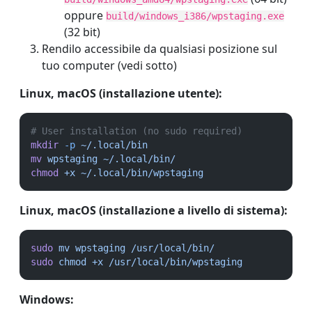
oppure
build/windows_i386/wpstaging.exe
(32 bit)
Rendilo accessibile da qualsiasi posizione sul
tuo computer (vedi sotto)
Linux, macOS (installazione utente):
# User installation (no sudo required)
mkdir
-p
~/.local/bin
mv
wpstaging
~/.local/bin/
chmod
+x
~/.local/bin/wpstaging
Linux, macOS (installazione a livello di sistema):
sudo
mv
wpstaging
/usr/local/bin/
sudo
chmod
+x
/usr/local/bin/wpstaging
Windows: