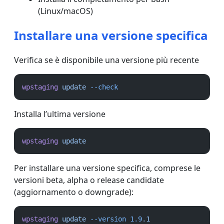
(Linux/macOS)
Installare una versione specifica
Verifica se è disponibile una versione più recente
wpstaging
update
--check
Installa l’ultima versione
wpstaging
update
Per installare una versione specifica, comprese le
versioni beta, alpha o release candidate
(aggiornamento o downgrade):
wpstaging
update
--version
1.9
.1