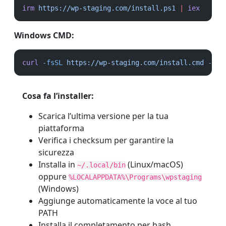
irm
https://wp-staging.com/install.ps1
|
iex
Windows CMD:
curl
-fsSL
https://wp-staging.com/install.cmd
-o
i
Cosa fa l’installer:
Scarica l’ultima versione per la tua
piattaforma
Verifica i checksum per garantire la
sicurezza
Installa in
(Linux/macOS)
~/.local/bin
oppure
%LOCALAPPDATA%\Programs\wpstaging
(Windows)
Aggiunge automaticamente la voce al tuo
PATH
Installa il completamento per bash