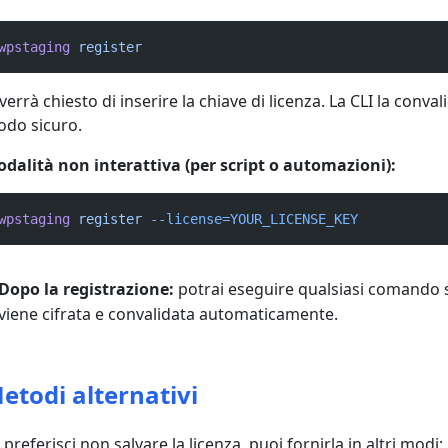
wpstaging
register
 verrà chiesto di inserire la chiave di licenza. La CLI la conva
do sicuro.
dalità non interattiva (per script o automazioni):
wpstaging
register
--license=YOUR_LICENSE_KEY
Dopo la registrazione:
potrai eseguire qualsiasi comando s
viene cifrata e convalidata automaticamente.
etodi alternativi
 preferisci non salvare la licenza, puoi fornirla in altri modi: