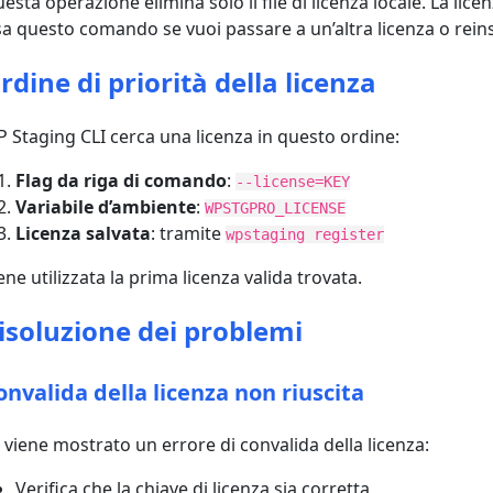
esta operazione elimina solo il file di licenza locale. La lic
a questo comando se vuoi passare a un’altra licenza o reinse
rdine di priorità della licenza
 Staging CLI cerca una licenza in questo ordine:
Flag da riga di comando
:
--license=KEY
Variabile d’ambiente
:
WPSTGPRO_LICENSE
Licenza salvata
: tramite
wpstaging register
ene utilizzata la prima licenza valida trovata.
isoluzione dei problemi
onvalida della licenza non riuscita
 viene mostrato un errore di convalida della licenza:
Verifica che la chiave di licenza sia corretta