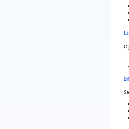
L
Og
I
Se