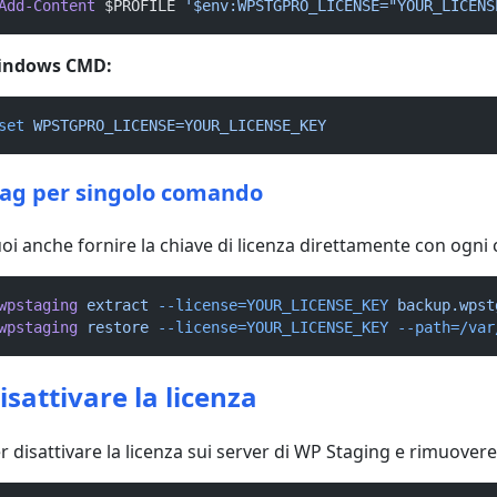
Add-Content
 $PROFILE 
'$env:WPSTGPRO_LICENSE="YOUR_LICENS
indows CMD:
set
WPSTGPRO_LICENSE=YOUR_LICENSE_KEY
lag per singolo comando
oi anche fornire la chiave di licenza direttamente con ogn
wpstaging
extract
--license=YOUR_LICENSE_KEY
backup.wpst
wpstaging
restore
--license=YOUR_LICENSE_KEY
--path=/var
isattivare la licenza
r disattivare la licenza sui server di WP Staging e rimuovere 