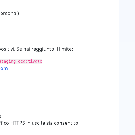
Personal)
itivi. Se hai raggiunto il limite:
staging deactivate
.com
e
raffico HTTPS in uscita sia consentito