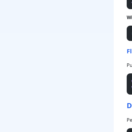
W
F
Pu
D
Pe