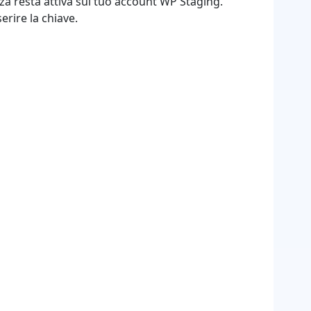
enza resta attiva sul tuo account WP Staging.
rire la chiave.