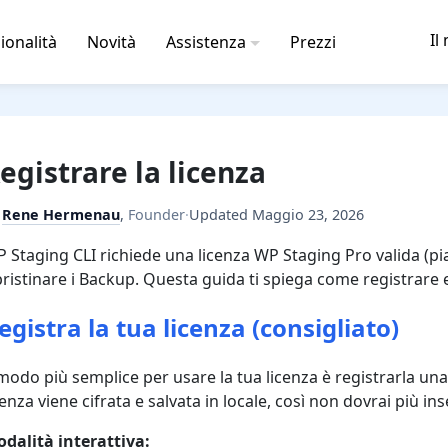
Il
ionalità
Novità
Assistenza
Prezzi
egistrare la licenza
y
Rene Hermenau
,
Founder
·
Updated
Maggio 23, 2026
 Staging CLI richiede una licenza WP Staging Pro valida (p
pristinare i Backup. Questa guida ti spiega come registrare e 
egistra la tua licenza (consigliato)
 modo più semplice per usare la tua licenza è registrarla una 
cenza viene cifrata e salvata in locale, così non dovrai più inse
dalità interattiva: