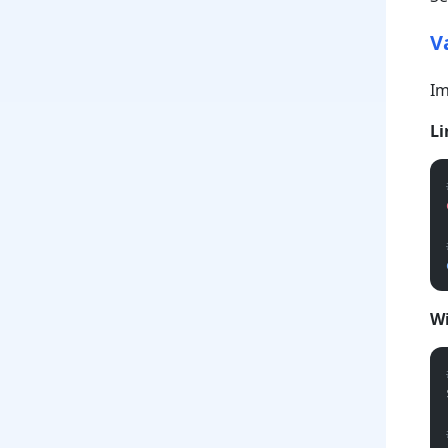
V
Im
Li
W