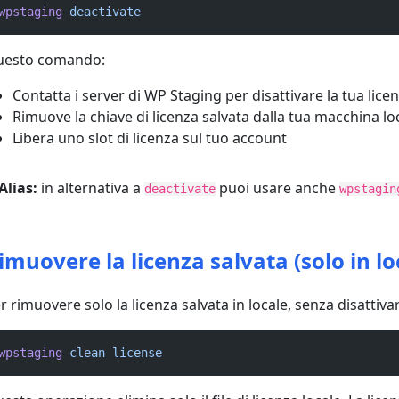
wpstaging
deactivate
uesto comando:
Contatta i server di WP Staging per disattivare la tua lice
Rimuove la chiave di licenza salvata dalla tua macchina lo
Libera uno slot di licenza sul tuo account
Alias:
in alternativa a
puoi usare anche
deactivate
wpstagin
imuovere la licenza salvata (solo in lo
r rimuovere solo la licenza salvata in locale, senza disattivar
wpstaging
clean
license