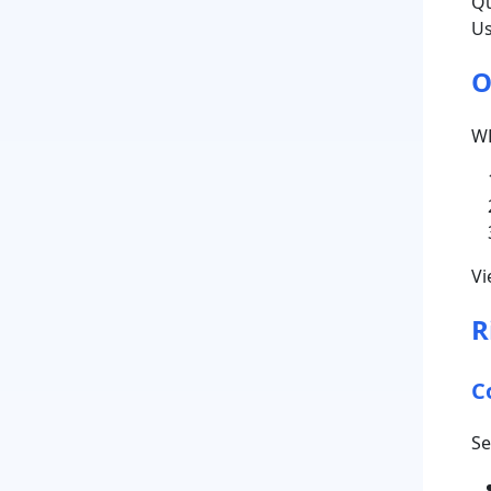
Qu
Us
O
WP
Vi
R
C
Se