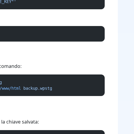
E_KEY"'
i comando:
g
/www/html
backup.wpstg
la chiave salvata: