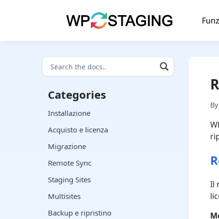
Skip
to
Funz
content
R
Categories
B
Installazione
WP
Acquisto e licenza
ri
Migrazione
R
Remote Sync
Staging Sites
Il
li
Multisites
Backup e ripristino
Mo