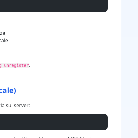
nza
cale
.
g unregister
cale)
la sul server: