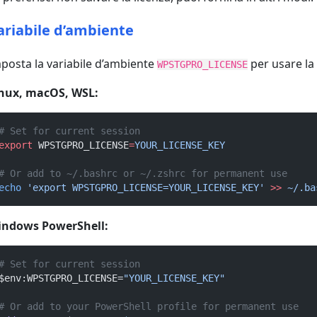
ariabile d’ambiente
posta la variabile d’ambiente
per usare la 
WPSTGPRO_LICENSE
nux, macOS, WSL:
# Set for current session
export
 WPSTGPRO_LICENSE
=
YOUR_LICENSE_KEY
# Or add to ~/.bashrc or ~/.zshrc for permanent use
echo
'export WPSTGPRO_LICENSE=YOUR_LICENSE_KEY'
>>
~/.ba
indows PowerShell:
# Set for current session
$env:WPSTGPRO_LICENSE=
"YOUR_LICENSE_KEY"
# Or add to your PowerShell profile for permanent use