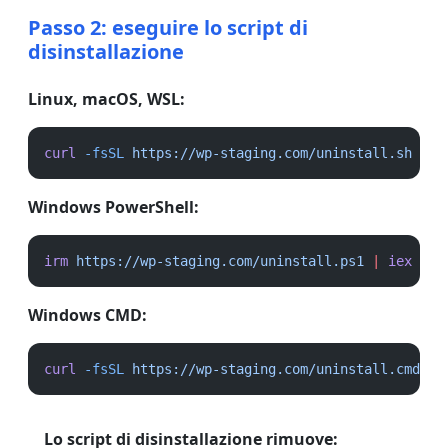
Passo 2: eseguire lo script di
disinstallazione
Linux, macOS, WSL:
curl
-fsSL
https://wp-staging.com/uninstall.sh
|
b
Windows PowerShell:
irm
https://wp-staging.com/uninstall.ps1
|
iex
Windows CMD:
curl
-fsSL
https://wp-staging.com/uninstall.cmd
-o
Lo script di disinstallazione rimuove: