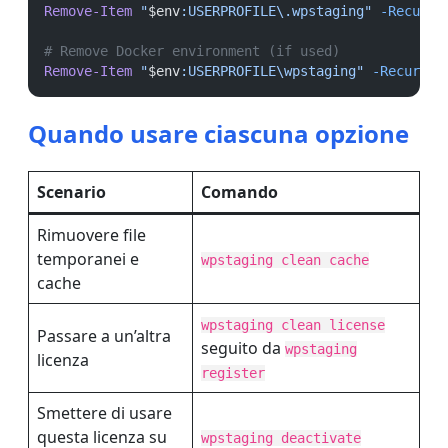
Remove-Item
"
$env
:USERPROFILE\.wpstaging"
-Recurse
# Remove Docker environment (if used)
Remove-Item
"
$env
:USERPROFILE\wpstaging"
-Recurse
Quando usare ciascuna opzione
Scenario
Comando
Rimuovere file
temporanei e
wpstaging clean cache
cache
wpstaging clean license
Passare a un’altra
seguito da
wpstaging
licenza
register
Smettere di usare
questa licenza su
wpstaging deactivate