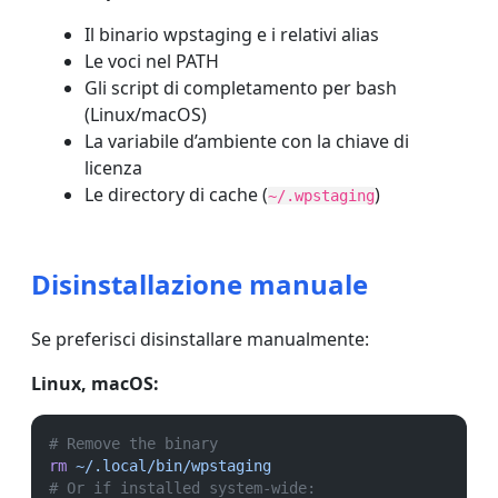
Il binario wpstaging e i relativi alias
Le voci nel PATH
Gli script di completamento per bash
(Linux/macOS)
La variabile d’ambiente con la chiave di
licenza
Le directory di cache (
)
~/.wpstaging
Disinstallazione manuale
Se preferisci disinstallare manualmente:
Linux, macOS:
# Remove the binary
rm
~/.local/bin/wpstaging
# Or if installed system-wide: