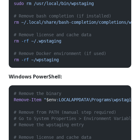
sudo
rm
/usr/local/bin/wpstaging
# Remove bash completion (if installed)
rm
~/.local/share/bash-completion/completions/wpst
# Remove license and cache data
rm
-rf
~/.wpstaging
# Remove Docker environment (if used)
rm
-rf
~/wpstaging
Windows PowerShell:
# Remove the binary
Remove-Item
"
$env
:LOCALAPPDATA\Programs\wpstaging"
# Remove from PATH (manual step required)
# Go to System Properties > Environment Variables 
# Remove the wpstaging entry
# Remove license and cache data