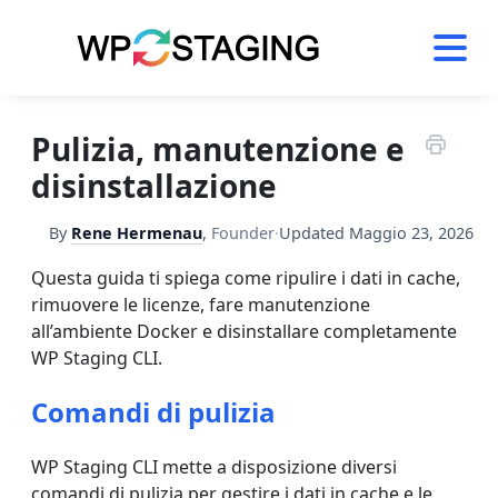
Skip
to
content
Pulizia, manutenzione e
disinstallazione
By
Rene Hermenau
,
Founder
·
Updated
Maggio 23, 2026
Questa guida ti spiega come ripulire i dati in cache,
rimuovere le licenze, fare manutenzione
all’ambiente Docker e disinstallare completamente
WP Staging CLI.
Comandi di pulizia
WP Staging CLI mette a disposizione diversi
comandi di pulizia per gestire i dati in cache e le