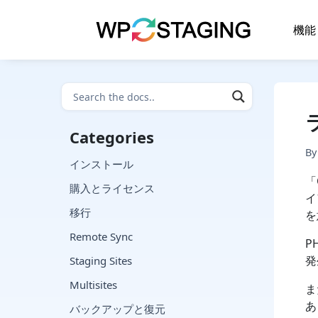
Skip
to
機能
content
Categories
B
インストール
「
購入とライセンス
イ
移行
を
Remote Sync
P
発
Staging Sites
Multisites
ま
あ
バックアップと復元