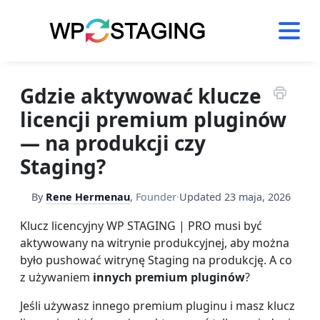
Skip
to
content
Gdzie aktywować klucze
licencji premium pluginów
— na produkcji czy
Staging?
By
Rene Hermenau
,
Founder
·
Updated
23 maja, 2026
Klucz licencyjny WP STAGING | PRO musi być
aktywowany na witrynie produkcyjnej, aby można
było pushować witrynę Staging na produkcję. A co
z używaniem
innych premium pluginów
?
Jeśli używasz innego premium pluginu i masz klucz